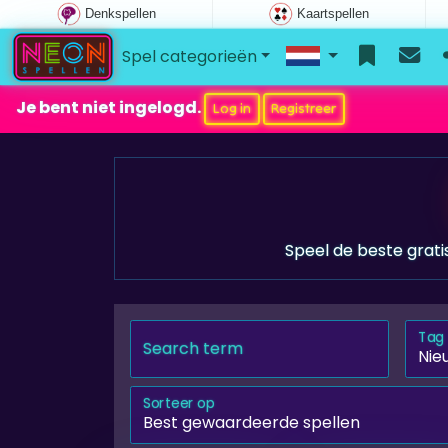
Denkspellen
Kaartspellen
Spel categorieën
Je bent niet ingelogd.
Log in
Registreer
Speel de beste grati
Tag
Search term
Sorteer op