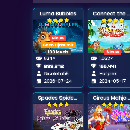
Luma Bubbles
Connect the Blo
Nieuw
Geen tijdslimit
100 levels
Nieuw
934×
1,662×
899,272
166,441
Nicoleta58
Hotpink
2026-07-24
2024-05-17
Spades Spider Solitaire
Circus Mahjong