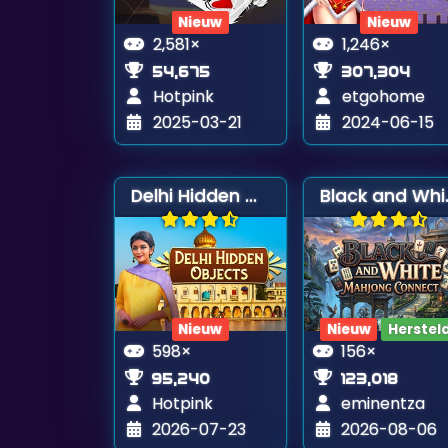
Nieuw
Nieuw
2,581×
1,246×
54,675
307,304
Hotpink
etgohome
2025-03-21
2024-06-15
Delhi Hidden Objects
Black an
Nieuw
Nieuw
Herstel
598×
156×
95,240
123,018
Hotpink
eminentza
2026-07-23
2026-08-06