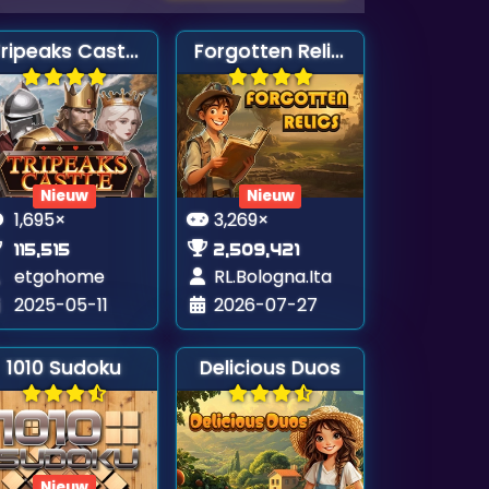
Tripeaks Castle
Forgotten Relics
Nieuw
Nieuw
1,695×
3,269×
115,515
2,509,421
etgohome
RL.Bologna.Ita
2025-05-11
2026-07-27
1010 Sudoku
Delicious Duos
Nieuw