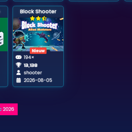
o
Block Shooter
Nieuw
194×
13,138
shooter
2026-08-05
c
2026