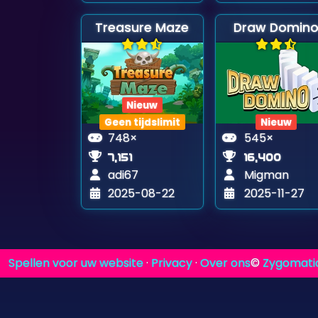
Treasure Maze
Draw Domin
Nieuw
Geen tijdslimit
Nieuw
748×
545×
7,151
16,400
adi67
Migman
2025-08-22
2025-11-27
Spellen voor uw website
·
Privacy
·
Over ons
©
Zygomati