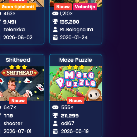
Geen tijdslimit
Nieuw
Valentijn
463×
1,210×
9,491
135,280
zelenkka
RL.Bologna.Ita
2026-08-02
2026-01-24
Shithead
Maze Puzzle
Nieuw
Nieuw
647×
555×
778
211,299
shooter
adi67
2026-07-01
2026-06-19