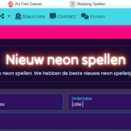
Ad Free Games
Mahjong Spellen
Steun ons
Contact
Forum
Nieuw neon spellen
s neon spellen. We hebben de beste nieuwe neon spelletj
Oriëntatie