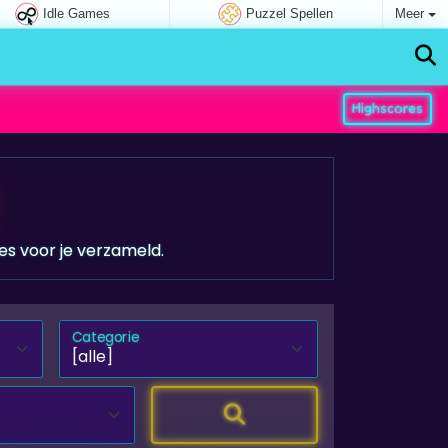
Idle Games
Puzzel Spellen
Meer
Highscores
es voor je verzameld.
Categorie