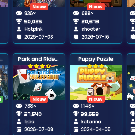
Nieuw
Nieuw
936×
688×
50,025
20,373
Hotpink
shooter
2026-07-03
2026-07-16
d White Mahjong Connect
Park and Ride Solitaire
Puppy Puzzle
d
Nieuw
Nieuw
738×
1,148×
27,540
39,658
lijdia
katarina
2026-07-08
2024-04-05