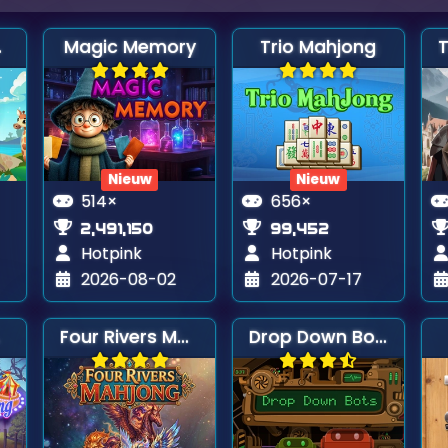
cks
Magic Memory
Trio Mahjong
Nieuw
Nieuw
514×
656×
2,491,150
99,452
Hotpink
Hotpink
2026-08-02
2026-07-17
Four Rivers Mahjong
Drop Down Bots