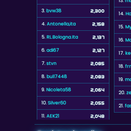
13.
ma
3.
bvw38
2,300
14.
Ho
4.
Antonella,ita
2,158
15.
My
5.
RL.Bologna.Ita
2,137
16.
Mo
6.
adi67
2,127
17.
ke
7.
stvn
2,085
18.
fr
8.
bull7448
2,083
19.
ma
9.
Nicoleta58
2,064
20.
z
10.
Silver60
2,055
21.
fa
11.
AEK21
2,048