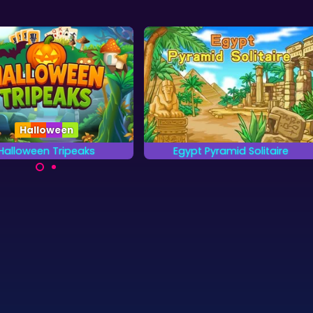
Halloween
Halloween Tripeaks
Egypt Pyramid Solitaire
 erg eng kaartspel voor
Combineer twee kaarten tot
Halloween.
een totale waarde van 13.