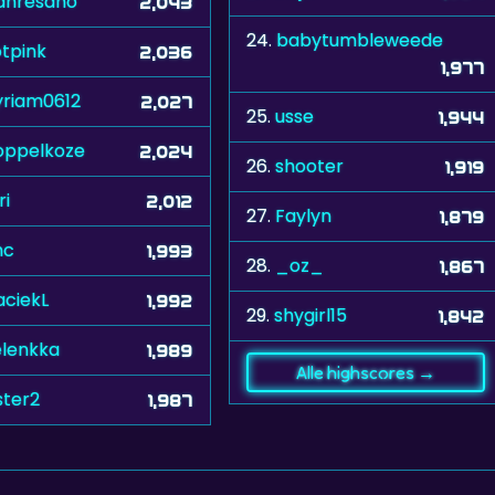
nresano
2,043
24.
babytumbleweede
tpink
2,036
1,977
riam0612
2,027
25.
usse
1,944
ppelkoze
2,024
26.
shooter
1,919
ri
2,012
27.
Faylyn
1,879
nc
1,993
28.
_oz_
1,867
ciekL
1,992
29.
shygirl15
1,842
elenkka
1,989
Alle highscores →
ster2
1,987