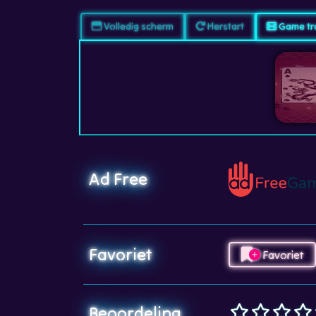
Volledig scherm
Herstart
Game tra
Ad Free
Favoriet
Favoriet
Beoordeling