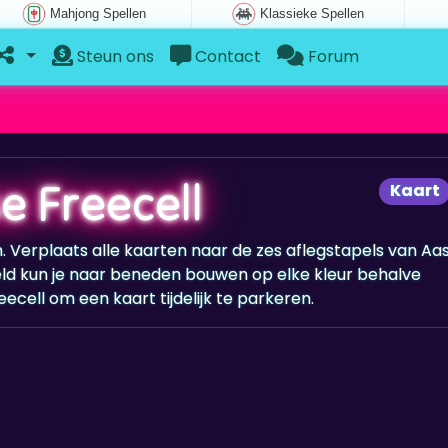
Mahjong Spellen
Klassieke Spellen
Steun ons
Contact
Forum
e Freecell
Kaart
n. Verplaats alle kaarten naar de zes aflegstapels van Aa
eld kun je naar beneden bouwen op elke kleur behalve
eecell om een kaart tijdelijk te parkeren.