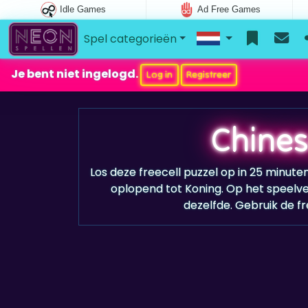
Idle Games
Ad Free Games
Spel categorieën
Je bent niet ingelogd.
Log in
Registreer
Chines
Los deze freecell puzzel op in 25 minute
oplopend tot Koning. Op het speelv
dezelfde. Gebruik de fr