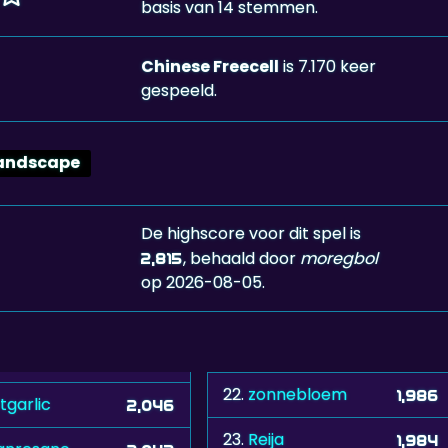
basis van 14 stemmen.
Chinese Freecell
is 7.170 keer
gespeeld.
andscape
De highscore voor dit spel is
, behaald door
moregbol
2,815
op 2026-08-05.
22.
zonnebloem
1,986
tgarlic
2,046
23.
Reija
1,984