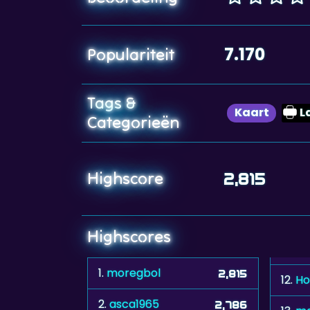
7.170
Populariteit
Tags &
Kaart
L
Categorieën
Highscore
2,815
Highscores
1.
moregbol
2,815
12.
Ho
2.
asca1965
2,786