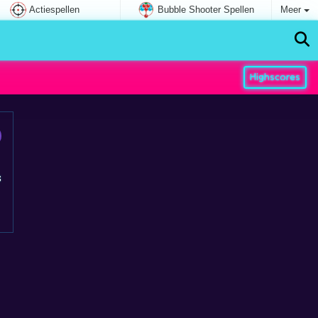
Actiespellen
Bubble Shooter Spellen
Meer
Highscores
s