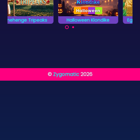
Halloween
Halloween Klondike
Egypt Pyramid Solitaire
Klondike kaartspel
Combineer twee
voor halloween.
kaarten tot een totale
waarde van 13.
©
Zygomatic
2026