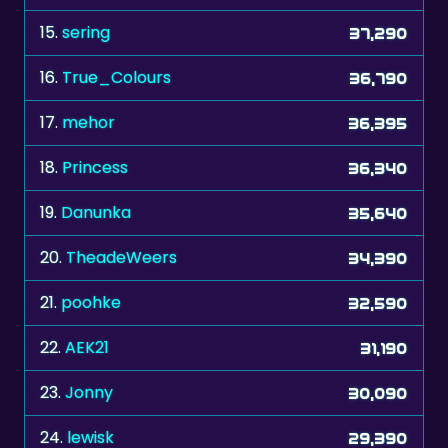
15.
sering
37,290
16.
True_Colours
36,790
17.
mehor
36,395
18.
Princess
36,340
19.
Danunka
35,640
20.
TheadeWeers
34,390
21.
poohke
32,590
22.
AEK21
31,190
23.
Jonny
30,090
24.
lewisk
29,390