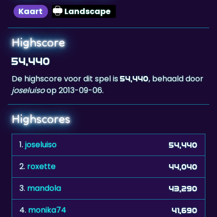
Kaart
Landscape
Highscore
54,440
De highscore voor dit spel is
, behaald door
54,440
joseluiso
op 2013-09-06.
Highscores
1.
joseluiso
54,440
2.
roxette
44,040
3.
mandola
43,290
4.
monika74
41,690