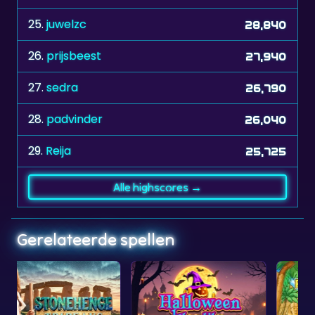
25.
juwelzc
28,840
26.
prijsbeest
27,940
27.
sedra
26,790
28.
padvinder
26,040
29.
Reija
25,725
Alle highscores →
Gerelateerde spellen