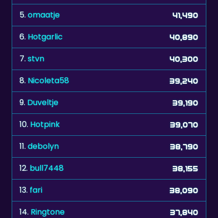
5.
omaatje
41,490
6.
Hotgarlic
40,890
7.
stvn
40,300
8.
Nicoleta58
39,240
9.
Duveltje
39,190
10.
Hotpink
39,070
11.
debolyn
38,790
12.
bull7448
38,155
13.
fari
38,090
14.
Ringtone
37,840