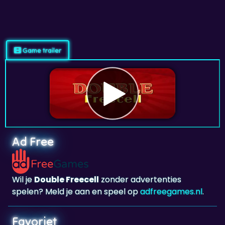
Game trailer
Ad Free
Wil je
Double Freecell
zonder advertenties
spelen? Meld je aan en speel op
adfreegames.nl
.
Favoriet