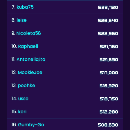
7.
kuba75
523,720
8.
leise
523,640
9.
Nicoleta58
522,960
10.
Raphaell
521,760
11.
Antonella,ita
521,630
12.
MookieJoe
517,000
13.
poohke
516,320
14.
usse
513,750
15.
keri
512,280
16.
Gumby-Go
508,630