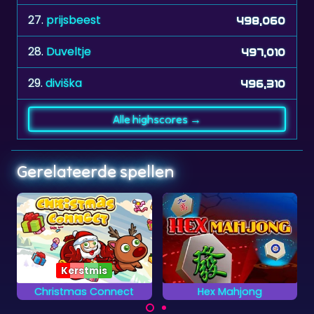
27.
prijsbeest
498,060
28.
Duveltje
497,010
29.
diviška
496,310
Alle highscores →
Gerelateerde spellen
Hex Mahjong
Classic Mahjongg