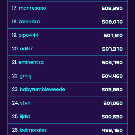
17.
manresano
508,390
18.
zelenkka
508,070
19.
pipo444
507,910
20.
adi67
507,370
21.
eminentza
505,790
22.
gmaj
504,460
23.
babytumbleweede
503,880
24.
stvn
501,060
25.
lijdia
500,630
26.
baimorales
499,750