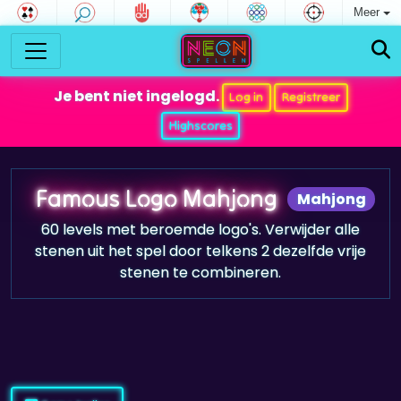
Meer
Je bent niet ingelogd.
Log in
Registreer
Highscores
Famous Logo Mahjong
Mahjong
60 levels met beroemde logo's. Verwijder alle
stenen uit het spel door telkens 2 dezelfde vrije
stenen te combineren.