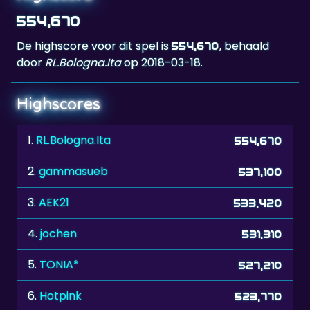
554,670
De highscore voor dit spel is
, behaald
554,670
door
RL.Bologna.Ita
op 2018-03-18.
Highscores
1.
RL.Bologna.Ita
554,670
2.
gammasueb
537,100
3.
AEK21
533,420
4.
jochen
531,310
5.
TONIA*
527,210
6.
Hotpink
523,770