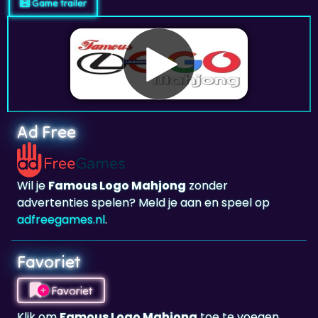
Game trailer
Ad Free
Wil je
Famous Logo Mahjong
zonder
advertenties spelen? Meld je aan en speel op
adfreegames.nl
.
Favoriet
Favoriet
Klik om
Famous Logo Mahjong
toe te voegen