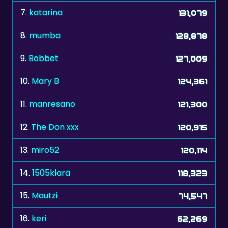
7.
katarina
131,079
8.
mumba
128,878
9.
Bobbet
127,009
10.
Mary B
124,361
11.
manresano
121,300
12.
The Don xxx
120,915
13.
miro52
120,114
14.
1505klara
118,323
15.
Mautzi
74,547
16.
keri
62,269