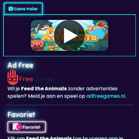
Game trailer
Ad Free
Wil je
Feed the Animals
zonder advertenties
spelen? Meld je aan en speel op
adfreegames.nl
.
Favoriet
Favoriet
Klik om
Feed the Animals
toe te voegen aan je