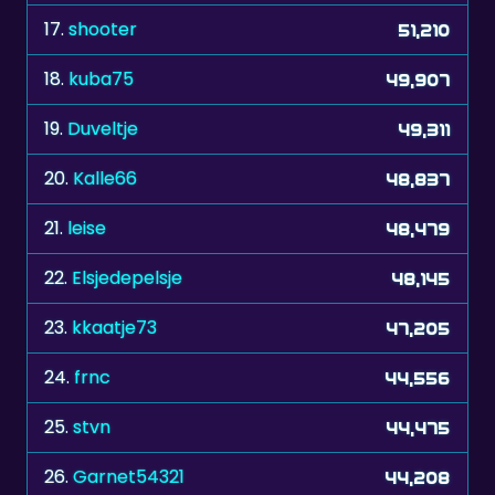
17.
shooter
51,210
18.
kuba75
49,907
19.
Duveltje
49,311
20.
Kalle66
48,837
21.
leise
48,479
22.
Elsjedepelsje
48,145
23.
kkaatje73
47,205
24.
frnc
44,556
25.
stvn
44,475
26.
Garnet54321
44,208