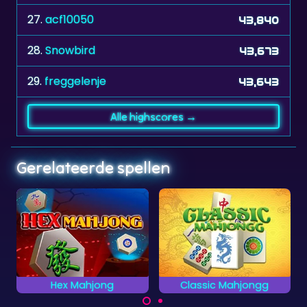
27.
acf10050
43,840
28.
Snowbird
43,673
29.
freggelenje
43,643
Alle highscores →
Gerelateerde spellen
Classic Mahjongg
Grab It