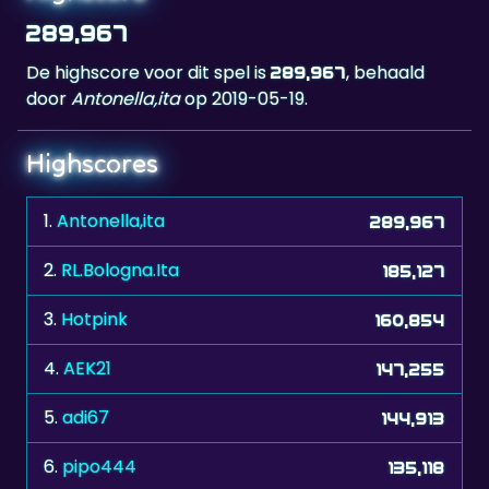
289,967
De highscore voor dit spel is
, behaald
289,967
door
Antonella,ita
op 2019-05-19.
Highscores
1.
Antonella,ita
289,967
2.
RL.Bologna.Ita
185,127
3.
Hotpink
160,854
4.
AEK21
147,255
5.
adi67
144,913
6.
pipo444
135,118