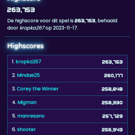
De highscore voor dit spel is
, behaald
263,753
door
kropka267
op 2023-11-17.
Highscores
1.
kropka267
263,753
2.
Mindae25
260,177
3.
Corey the Winner
258,848
4.
Migman
258,330
5.
manresano
257,729
6.
shooter
256,943
7.
TONIA*
255,711