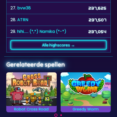
28.
ATRN
237,507
29.
hihi...... (*,*) Namika (*-*)
237,054
Alle highscores →
Gerelateerde spellen
Winter
Greedy Worm
SnowMan
Eet de kadootjes zo
Pacman in in de
snel mogelijk.
winter als een