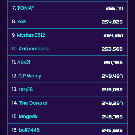
8.
Zezi
254,825
9.
Myriam0612
254,261
10.
Antonella,ita
253,566
11.
AEK21
251,756
12.
C.P.Winny
249,487
13.
tery18
249,092
14.
The Don xxx
248,267
15.
langerik
246,765
16.
bull7448
246,585
17.
dojanki
245,262