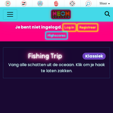
Meer
Je bent niet ingelogd.
Log in
Registreer
Highscores
Fishing Trip
Klassiek
Vang alle schatten uit de oceaan. Klik om je haak
te laten zakken.
Game trailer