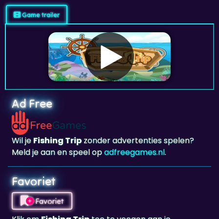
Ad Free
Wil je
Fishing Trip
zonder advertenties spelen?
Meld je aan en speel op
adfreegames.nl
.
Favoriet
Favoriet
Klik om
Fishing Trip
toe te voegen aan je
favorieten.