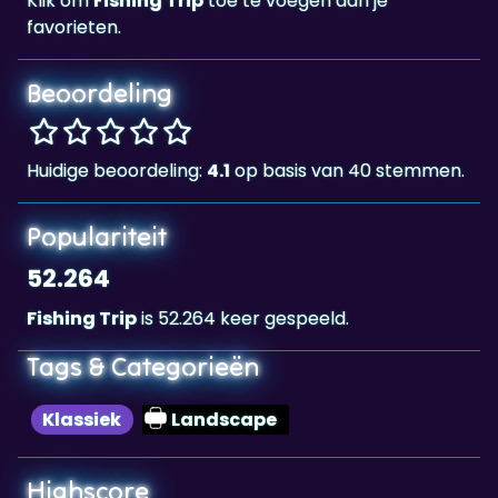
Beoordeling
Huidige beoordeling:
4.1
op basis van 40 stemmen.
Populariteit
52.264
Fishing Trip
is 52.264 keer gespeeld.
Tags & Categorieën
Klassiek
Landscape
Highscore
263,753