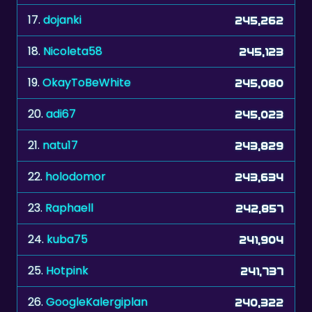
18.
Nicoleta58
245,123
19.
OkayToBeWhite
245,080
20.
adi67
245,023
21.
natu17
243,829
22.
holodomor
243,634
23.
Raphaell
242,857
24.
kuba75
241,904
25.
Hotpink
241,737
26.
GoogleKalergiplan
240,322
27.
bvw38
237,625