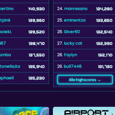
bertino
24.
manresano
140,930
134,280
tpink
25.
eminentza
139,960
133,850
ciekL
26.
Silver60
139,520
132,540
i67
27.
lucky cat
138,470
132,390
umba
28.
Faylyn
137,550
132,170
tonella,ita
29.
bull7448
135,940
131,730
aphaell
135,230
Alle highscores →