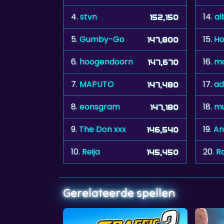
4.
stvn
14.
al
152,150
5.
Gumby-Go
15.
Ho
147,800
6.
hoogendoorn
16.
ma
147,670
7.
MAPUTO
17.
ad
147,480
8.
eonsgram
18.
m
147,180
9.
The Don xxx
19.
An
146,540
10.
Reija
20.
R
145,450
Gerelateerde spellen