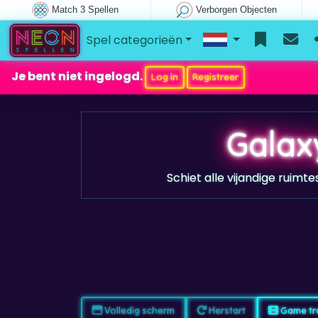
Match 3 Spellen
Verborgen Objecten
Spel categorieën
Je bent niet ingelogd.
Log in
Registreer
Galax
Schiet alle vijandige ruimt
Volledig scherm
Herstart
Game tra