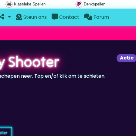
Klassieke Spellen
Denkspellen
Steun ons
Contact
Forum
y Shooter
Actie
eschepen neer. Tap en/of klik om te schieten.
iler