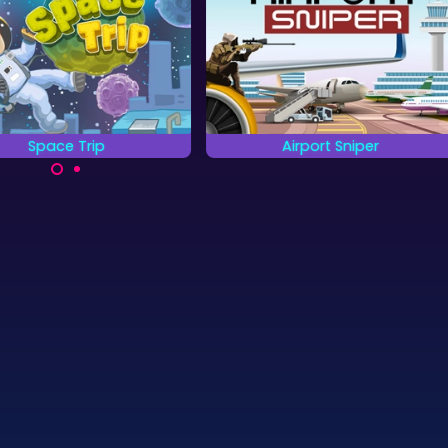
Space Trip
Airport Sniper
amel munten en probeer
Raak alle doelwitten zo snel als
 overleven in de ruimte.
je kunt.