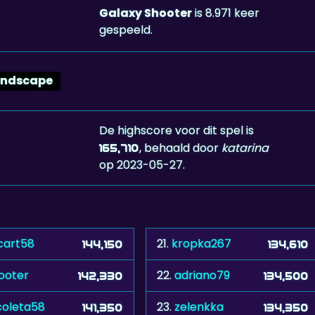
Galaxy Shooter
is 8.971 keer
gespeeld.
andscape
De highscore voor dit spel is
, behaald door
katarina
165,710
op 2023-05-27.
cart58
21.
kropka267
144,150
134,610
ooter
22.
adriano79
142,330
134,500
coleta58
23.
zelenkka
141,350
134,350