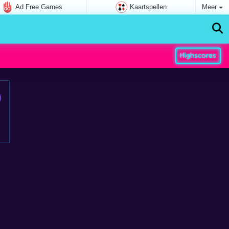
Ad Free Games
Kaartspellen
Meer
Highscores