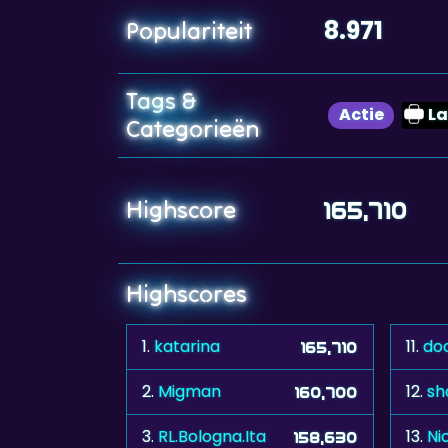
8.971
Populariteit
Tags &
Actie
L
Categorieën
Highscore
165,710
Highscores
1.
katarina
11.
do
165,710
2.
Migman
12.
sh
160,700
3.
RL.Bologna.Ita
13.
Ni
158,630