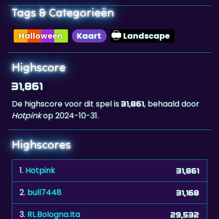
Halloween
Kaart
Landscape
Highscore
31,861
De highscore voor dit spel is
, behaald door
31,861
Hotpink
op 2024-10-31.
Highscores
1.
Hotpink
31,861
2.
bull7448
31,168
3.
RL.Bologna.Ita
29,532
4.
adi67
26,387