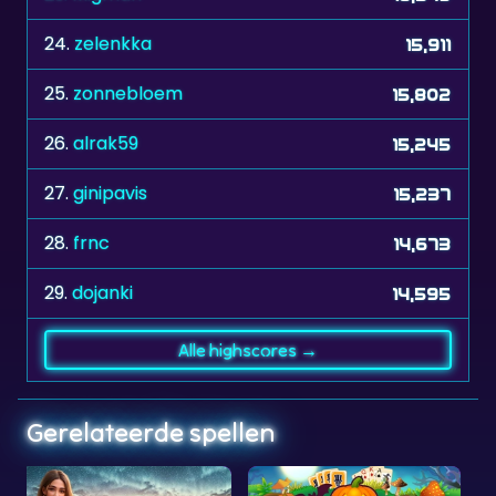
25.
zonnebloem
15,802
26.
alrak59
15,245
27.
ginipavis
15,237
28.
frnc
14,673
29.
dojanki
14,595
Alle highscores →
Gerelateerde spellen