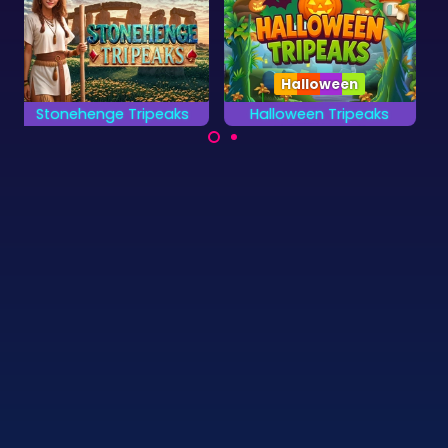
Halloween
Halloween Tripeaks
Egypt Solitaire
Een erg eng kaartspel
Geniet van 100 levels
voor Halloween.
in het oude Egypte.
©
Zygomatic
2026