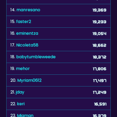
15.
faster2
19,233
16.
eminentza
19,054
17.
Nicoleta58
18,662
18.
babytumbleweede
18,372
19.
mehor
17,806
20.
Myriam0612
17,497
21.
jday
17,249
22.
keri
16,591
23.
Migman
16,379
24.
zelenkka
15,911