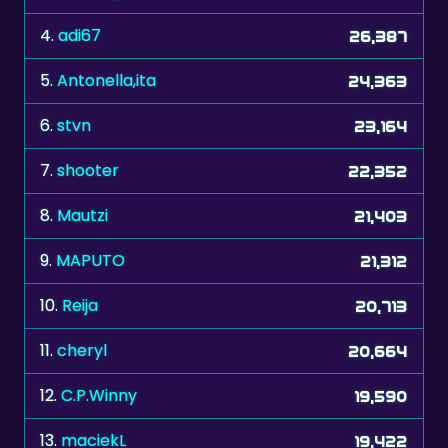
5.
Antonella,ita
24,363
6.
stvn
23,164
7.
shooter
22,352
8.
Mautzi
21,403
9.
MAPUTO
21,312
10.
Reija
20,713
11.
cheryl
20,664
12.
C.P.Winny
19,590
13.
maciekL
19,422
14.
manresano
19,369