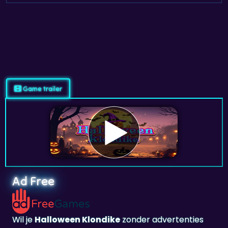
Game trailer
Ad Free
Wil je
Halloween Klondike
zonder advertenties
spelen? Meld je aan en speel op
adfreegames.nl
.