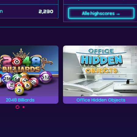
vn
2,230
Alle highscores →
2048 Billiards
Office Hidden Objects
biljartspel gecombineerd
Zoek en vind alle verborgen
met een 2048 spel.
objecten in het Kantoor.