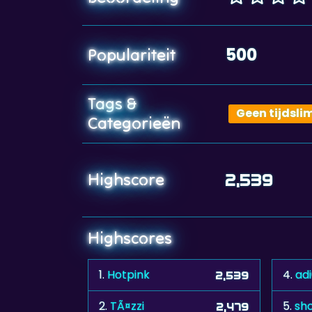
500
Populariteit
Tags &
Geen tijdslim
Categorieën
Highscore
2,539
Highscores
1.
Hotpink
4.
ad
2,539
2.
TÃ¤zzi
5.
sh
2,479