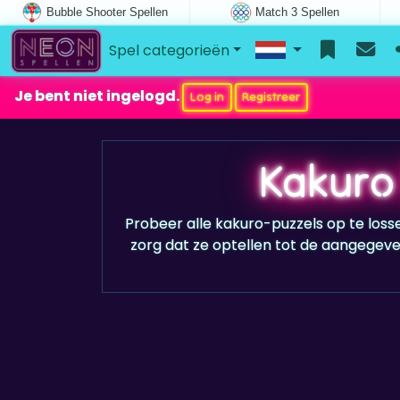
Bubble Shooter Spellen
Match 3 Spellen
Spel categorieën
Je bent niet ingelogd.
Log in
Registreer
Kakuro
Probeer alle kakuro-puzzels op te losse
zorg dat ze optellen tot de aangegeve