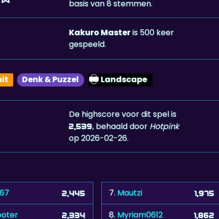
basis van 8 stemmen.
Kakuro Master
is 500 keer
gespeeld.
it
Denk & Puzzel
Landscape
De highscore voor dit spel is
, behaald door
Hotpink
2,539
op 2026-02-26.
i67
7.
Mautzi
2,445
1,975
ooter
8.
Myriam0612
2,334
1,862