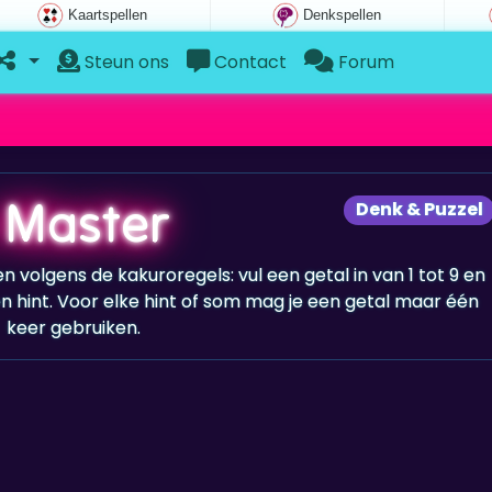
Kaartspellen
Denkspellen
Steun ons
Contact
Forum
 Master
Denk & Puzzel
n volgens de kakuroregels: vul een getal in van 1 tot 9 en
n hint. Voor elke hint of som mag je een getal maar één
keer gebruiken.