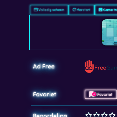
Volledig scherm
Herstart
Game tra
Ad Free
Favoriet
Favoriet
Beoordeling