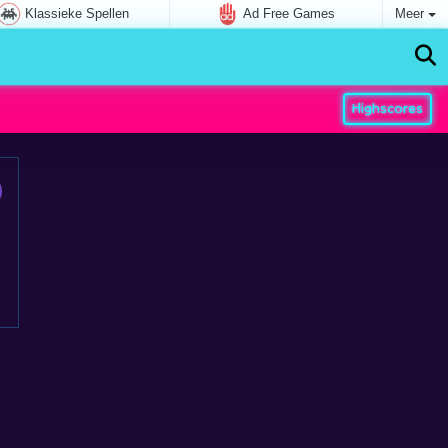
Klassieke Spellen
Ad Free Games
Meer
Highscores