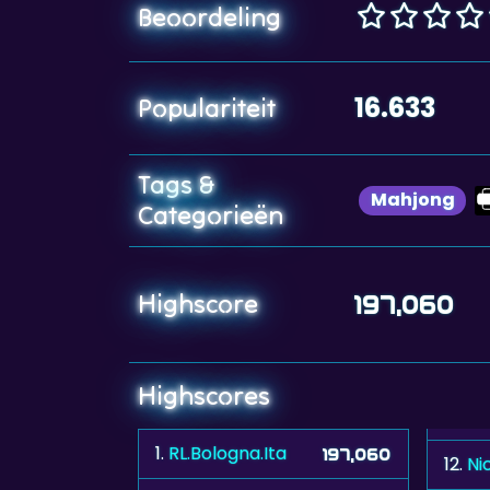
Beoordeling
16.633
Populariteit
Tags &
Mahjong
Categorieën
Highscore
197,060
Highscores
1.
RL.Bologna.Ita
197,060
12.
Ni