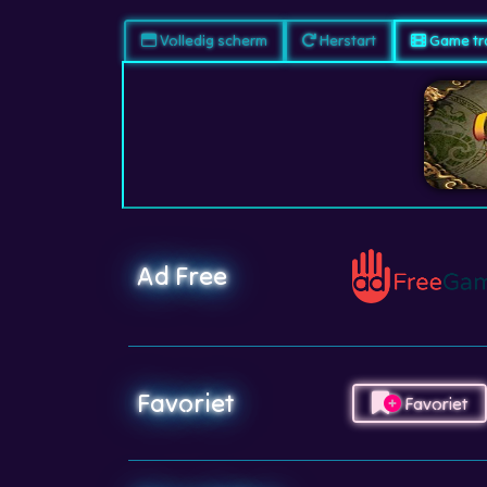
Volledig scherm
Herstart
Game tra
Ad Free
Favoriet
Favoriet