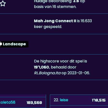
Huidige beoordeling:
3.6
op
basis van 16 stemmen.
Mah Jong Connect II
is 16.633
keer gespeeld.
Landscape
De highscore voor dit spel is
, behaald door
197,060
RL.Bologna.Ita
op 2023-01-06.
22.
leise
178,515
coleta58
183,568