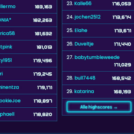
23.
Kalle66
176,053
illermo
183,163
24.
jochen2512
173,674
ONIA*
182,263
25.
Elahe
173,671
rica58
181,632
26.
Duveltje
171,440
tpink
181,013
27.
babytumbleweede
ky1951
179,496
171,029
ri
179,245
28.
bull7448
168,542
inentza
179,171
29.
katarina
168,193
ookieJoe
178,897
Alle highscores →
phaell
178,820