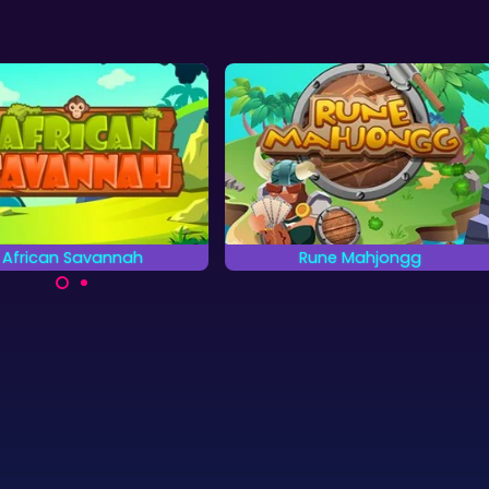
African Savannah
Rune Mahjongg
Red de dieren op de
Zorg voor de hoogste score in
Afrikaanse Savanne.
30 levels met 3 verschillende
Mahjongspellen.