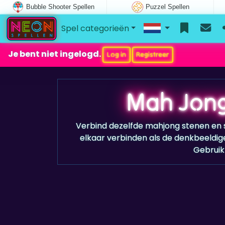
Bubble Shooter Spellen
Puzzel Spellen
Spel categorieën
Je bent niet ingelogd.
Log in
Registreer
Mah Jong
Verbind dezelfde mahjong stenen en s
elkaar verbinden als de denkbeeldige
Gebruik 