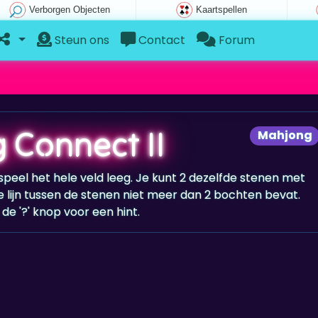
Verborgen Objecten
Kaartspellen
Steun ons
Contact
Forum
 Connect II
Mahjong
peel het hele veld leeg. Je kunt 2 dezelfde stenen met
 lijn tussen de stenen niet meer dan 2 bochten bevat.
de '?' knop voor een hint.