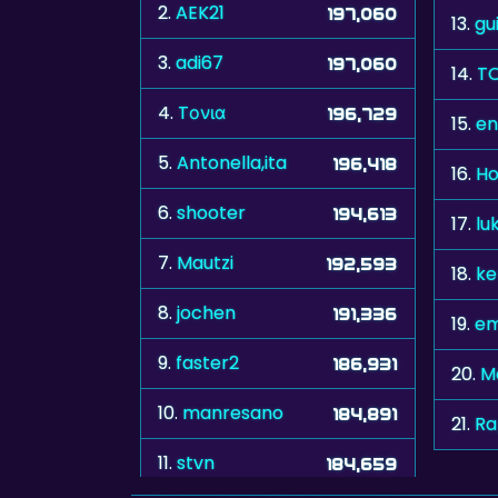
2.
AEK21
197,060
13.
gu
3.
adi67
197,060
14.
T
4.
Tονια
196,729
15.
en
5.
Antonella,ita
196,418
16.
Ho
6.
shooter
194,613
17.
lu
7.
Mautzi
192,593
18.
ke
8.
jochen
191,336
19.
em
9.
faster2
186,931
20.
M
10.
manresano
184,891
21.
Ra
11.
stvn
184,659