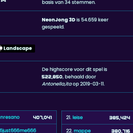
basis van 34 stemmen.
NeonJong 3D
is 54.659 keer
gespeeld.
Landscape
De highscore voor dit spel is
, behaald door
522,850
Antonella,ita
op 2019-03-11.
nresano
21.
leise
407,041
385,424
6just666me666
22.
mappe
380,716