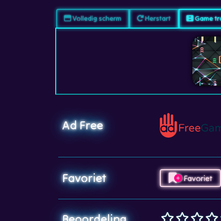
Volledig scherm
Herstart
Game tra
Ad Free
Favoriet
Favoriet
Beoordeling