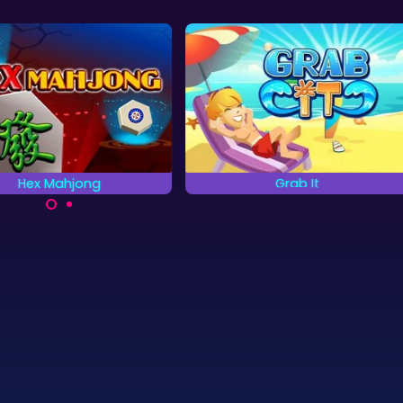
Hex Mahjong
Grab It
Pak de stenen in paren.
ong Solitaire spel met 6-
hoekige stenen.