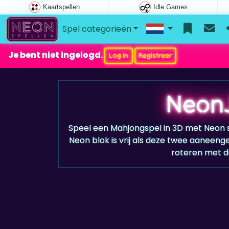
Kaartspellen
Idle Games
Spel categorieën
Je bent niet ingelogd.
Log in
Registreer
Neon
Speel een Mahjongspel in 3D met Neon 
Neon blok is vrij als deze twee aaneenge
roteren met de