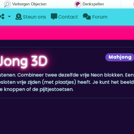
Verborgen Objecten
Denkspellen
Steun ons
Contact
Forum
Jong 3D
Mahjong
stenen. Combineer twee dezelfde vrije Neon blokken. Een
sloten vrije zijden (met plaatjes) heeft. Je kunt het beeld
 knoppen of de pijltjestoetsen.