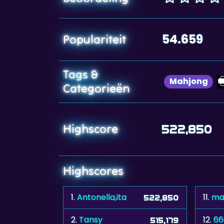
54.659
Populariteit
Tags &
Mahjong
Categorieën
Highscore
522,850
Highscores
1.
Antonella,ita
11.
ma
522,850
2.
Tansy
12.
66
515,179