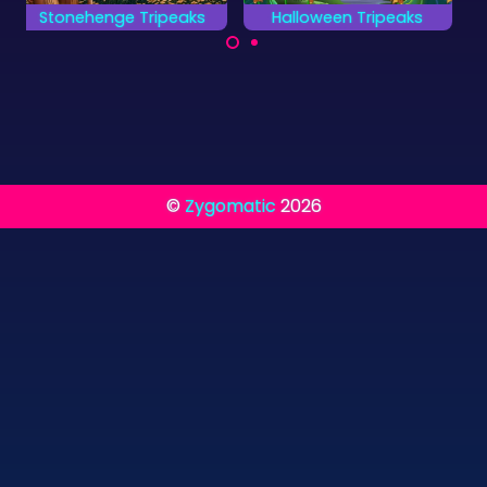
Halloween Tripeaks
Solitaire Collection
Een erg eng kaartspel
Voltooi alle 13
voor Halloween.
verschillende
kaartspellen.
©
Zygomatic
2026