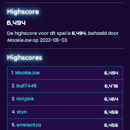
Highscore
6,494
De highscore voor dit spel is
, behaald door
6,494
MookieJoe
op 2023-08-03.
Highscores
1.
MookieJoe
6,494
2.
bull7448
6,476
3.
Hotpink
6,464
4.
stvn
6,458
5.
eminentza
6,456