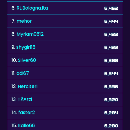
6.
RL.Bologna.Ita
6,452
7.
mehor
6,444
8.
Myriam0612
6,422
9.
shygirl15
6,422
10.
Silver60
6,388
11.
adi67
6,344
12.
Herciteri
6,336
13.
TÃ¤zzi
6,320
14.
faster2
6,284
15.
Kalle66
6,280