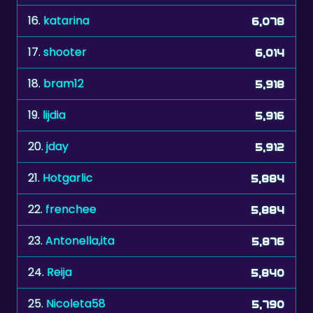
16.
katarina
6,078
17.
shooter
6,014
18.
bram12
5,918
19.
lijdia
5,916
20.
jday
5,912
21.
Hotgarlic
5,884
22.
frenchee
5,884
23.
Antonella,ita
5,876
24.
Reija
5,840
25.
Nicoleta58
5,790