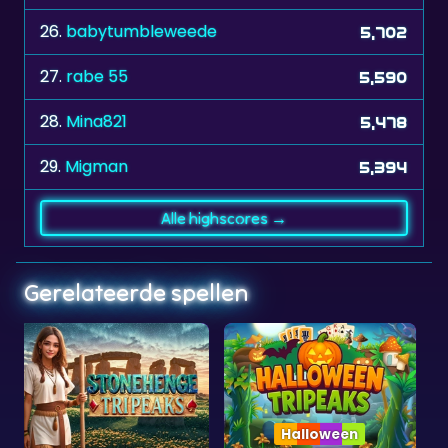
26.
babytumbleweede
5,702
27.
rabe 55
5,590
28.
Mina821
5,478
29.
Migman
5,394
Alle highscores →
Gerelateerde spellen
Halloween
Collection