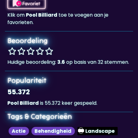
favorieten.
Beoordeling
Huidige beoordeling:
3.6
op basis van 32 stemmen.
Populariteit
55.372
Pool Billiard
is 55.372 keer gespeeld.
Tags & Categorieën
Actie
Behendigheid
Landscape
Highscore