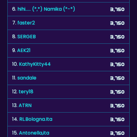
7.
faster2
3,750
8.
SERGEB
3,750
9.
AEK21
3,750
10.
KathyKitty44
3,750
11.
sandale
3,750
12.
tery18
3,750
13.
ATRN
3,750
14.
RL.Bologna.Ita
3,750
15.
Antonella,ita
3,750
16.
miro52
3,750