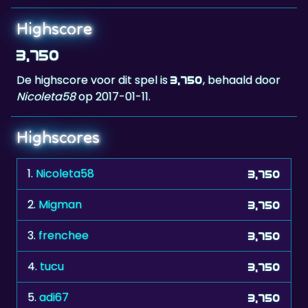
3,750
De highscore voor dit spel is
, behaald door
3,750
Nicoleta58
op 2017-01-11.
Highscores
1.
Nicoleta58
3,750
2.
Migman
3,750
3.
frenchee
3,750
4.
tucu
3,750
5.
adi67
3,750
6.
hihi...... (*,*) Namika (*-*)
3,750