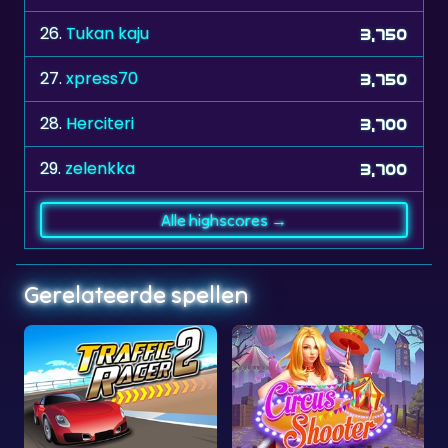
27.
xpress70
3,750
28.
Herciteri
3,700
29.
zelenkka
3,700
Alle highscores →
Gerelateerde spellen
Circus Shooter
Space Trip