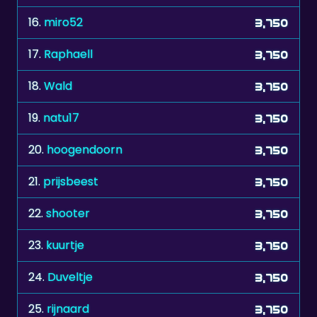
17.
Raphaell
3,750
18.
Wald
3,750
19.
natu17
3,750
20.
hoogendoorn
3,750
21.
prijsbeest
3,750
22.
shooter
3,750
23.
kuurtje
3,750
24.
Duveltje
3,750
25.
rijnaard
3,750
26.
Tukan kaju
3,750