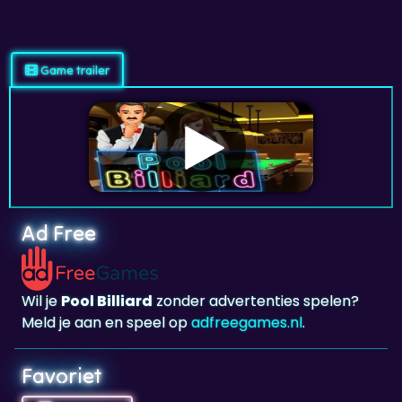
Game trailer
Ad Free
Wil je
Pool Billiard
zonder advertenties spelen?
Meld je aan en speel op
adfreegames.nl
.
Favoriet
Favoriet
Klik om
Pool Billiard
toe te voegen aan je