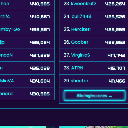
chen
23.
kweenklutz
440,985
426,264
rtlfc
24.
bull7448
440,667
425,526
umby-Go
25.
Herciteri
438,387
425,263
ija
26.
Goober
438,084
422,962
enadN
27.
VirginiaS
437,229
417,742
ri
28.
ATRN
435,038
415,707
MinVA
29.
shooter
434,604
411,466
jnaard
430,985
Alle highscores →