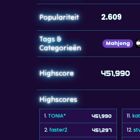
2.609
Populariteit
Tags &
Mahjong
Categorieën
Highscore
451,990
Highscores
1.
TONIA*
11.
ka
451,990
2.
faster2
12.
st
451,297