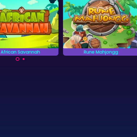
African Savannah
Rune Mahjongg
Red de dieren op de
Zorg voor de hoogste score in
Afrikaanse Savanne.
30 levels met 3 verschillende
Mahjongspellen.