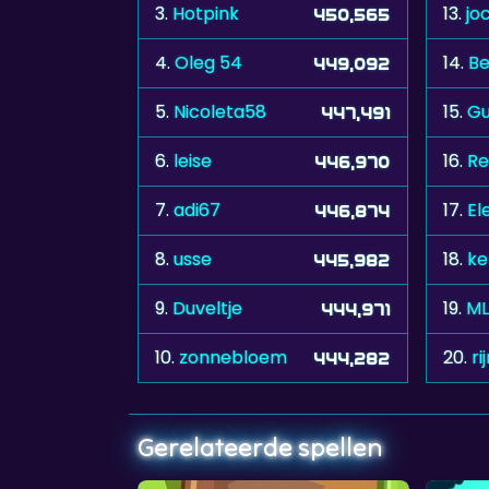
3.
Hotpink
13.
jo
450,565
4.
Oleg 54
14.
Be
449,092
5.
Nicoleta58
15.
G
447,491
6.
leise
16.
Re
446,970
7.
adi67
17.
El
446,874
8.
usse
18.
ke
445,982
9.
Duveltje
19.
ML
444,971
10.
zonnebloem
20.
ri
444,282
Gerelateerde spellen