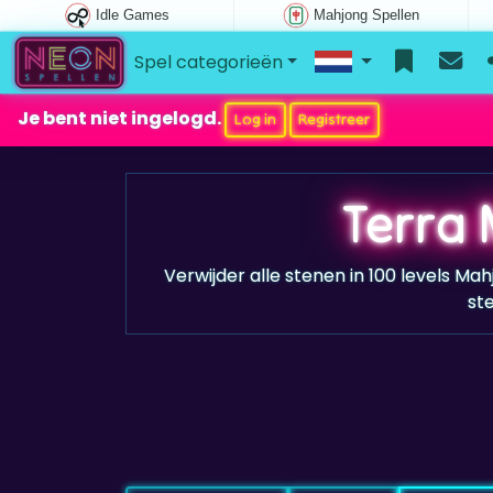
Idle Games
Mahjong Spellen
Spel categorieën
Je bent niet ingelogd.
Log in
Registreer
Terra
Verwijder alle stenen in 100 levels Mah
st