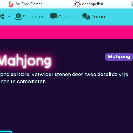
Ad Free Games
Actiespellen
Steun ons
Contact
Forum
 Mahjong
Mahjong
jong Solitaire. Verwijder stenen door twee dezelfde vrije
enen te combineren.