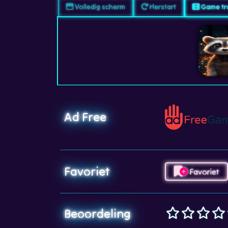
Volledig scherm
Herstart
Game tra
Ad Free
Favoriet
Favoriet
Beoordeling