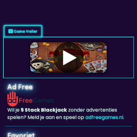
Game trailer
Ad Free
Wil je
5 Stack Blackjack
zonder advertenties
spelen? Meld je aan en speel op
adfreegames.nl
.
Favoriet
Favoriet