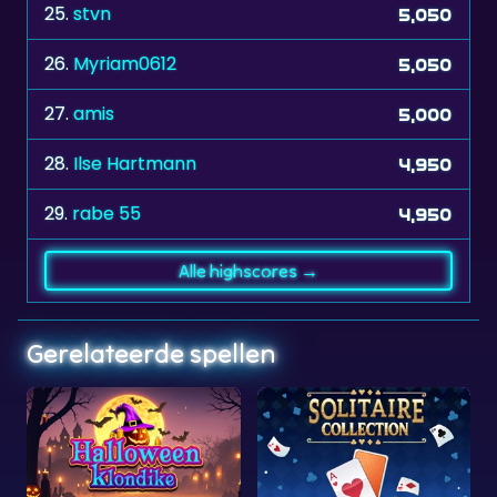
26.
Myriam0612
5,050
27.
amis
5,000
28.
Ilse Hartmann
4,950
29.
rabe 55
4,950
Alle highscores →
Gerelateerde spellen
een
Collection
londike
Solitaire Collection
Egypt Solitaire