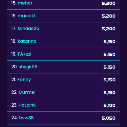
16.
maciekL
5,200
17.
Mindae25
5,200
18.
katarina
5,150
19.
TÃ¤zzi
5,150
20.
shygirl15
5,150
21.
Fenny
5,150
22.
Murmel
5,150
23.
Hotpink
5,100
24.
bvw38
5,050
25.
stvn
5,050