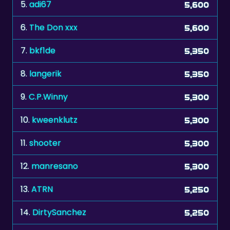
6.
The Don xxx
5,600
7.
bkf1de
5,350
8.
langerik
5,350
9.
C.P.Winny
5,300
10.
kweenklutz
5,300
11.
shooter
5,300
12.
manresano
5,300
13.
ATRN
5,250
14.
DirtySanchez
5,250
15.
mehor
5,200