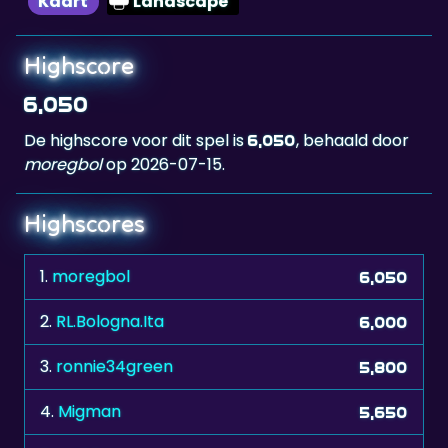
Highscore
6,050
De highscore voor dit spel is
, behaald door
6,050
moregbol
op 2026-07-15.
Highscores
1.
moregbol
6,050
2.
RL.Bologna.Ita
6,000
3.
ronnie34green
5,800
4.
Migman
5,650
5.
adi67
5,600