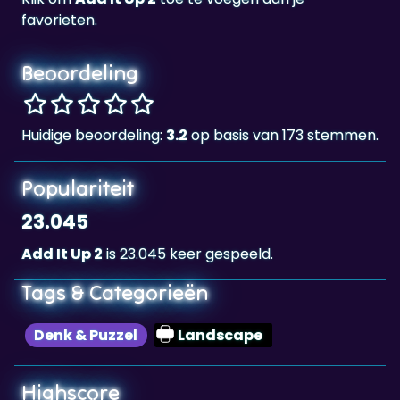
favorieten.
Beoordeling
Huidige beoordeling:
3.2
op basis van 173 stemmen.
Populariteit
23.045
Add It Up 2
is 23.045 keer gespeeld.
Tags & Categorieën
Denk & Puzzel
Landscape
Highscore