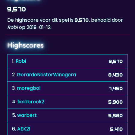
9,570
De highscore voor dit spel is
, behaald door
9,570
Robi
op 2019-01-12.
Highscores
1.
Robi
9,570
2.
GerardoNestorWinogora
8,430
3.
moregbol
7,450
4.
fieldbrook2
5,900
5.
warbert
5,580
6.
AEK21
5,410