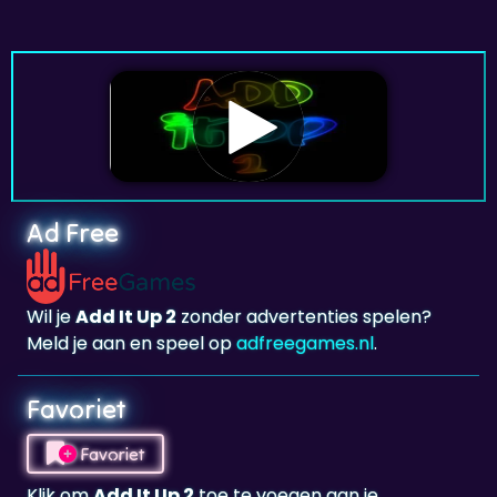
Ad Free
Wil je
Add It Up 2
zonder advertenties spelen?
Meld je aan en speel op
adfreegames.nl
.
Favoriet
Favoriet
Klik om
Add It Up 2
toe te voegen aan je