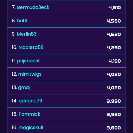
7.
Bermuda3eck
4,610
8.
buf9
4,560
9.
Merlin83
4,520
10.
Nicoleta58
4,290
11.
prijsbeest
4,100
12.
mimitwigs
4,020
13.
gmaj
4,020
14.
adriano79
3,990
15.
Tommick
3,980
16.
magicskull
3,800