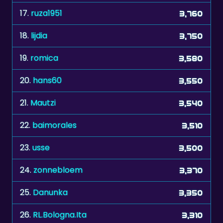
17.
ruza1951
3,760
18.
lijdia
3,750
19.
romica
3,580
20.
hans60
3,550
21.
Mautzi
3,540
22.
baimorales
3,510
23.
usse
3,500
24.
zonnebloem
3,370
25.
Danunka
3,350
26.
RL.Bologna.Ita
3,310