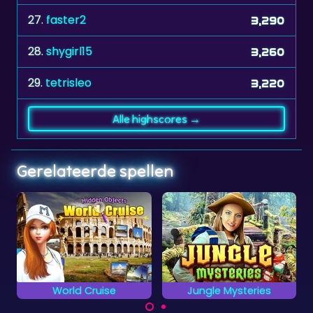
27.
faster2
3,290
28.
shygirl15
3,260
29.
tetrisleo
3,220
Alle highscores →
Gerelateerde spellen
Jungle Mysteries
Plaatjes Woorden