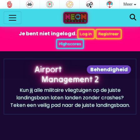
Meer
Je bent niet ingelogd.
Log in
Registreer
Highscores
Airport
Behendigheid
Management 2
Kun jij alle militaire vliegtuigen op de juiste
landingsbaan laten landen zonder crashes?
Teken een veilig pad naar de juiste landingsbaan.