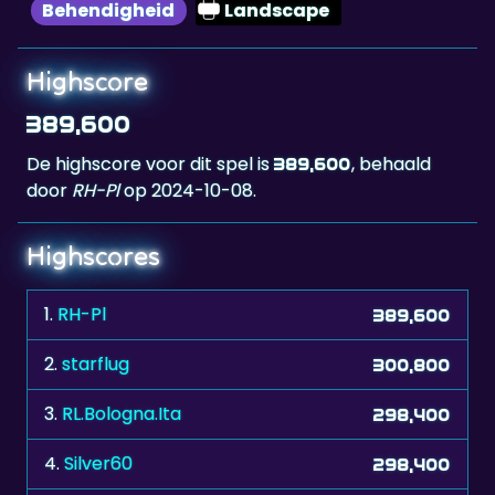
Highscore
389,600
De highscore voor dit spel is
, behaald
389,600
door
RH-Pl
op 2024-10-08.
Highscores
1.
RH-Pl
389,600
2.
starflug
300,800
3.
RL.Bologna.Ita
298,400
4.
Silver60
298,400
5.
stvn
298,400