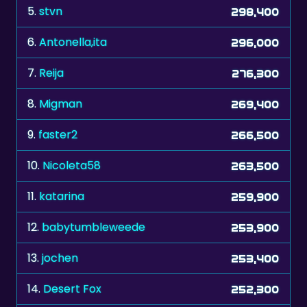
6.
Antonella,ita
296,000
7.
Reija
276,300
8.
Migman
269,400
9.
faster2
266,500
10.
Nicoleta58
263,500
11.
katarina
259,900
12.
babytumbleweede
253,900
13.
jochen
253,400
14.
Desert Fox
252,300
15.
KathyKitty44
251,900