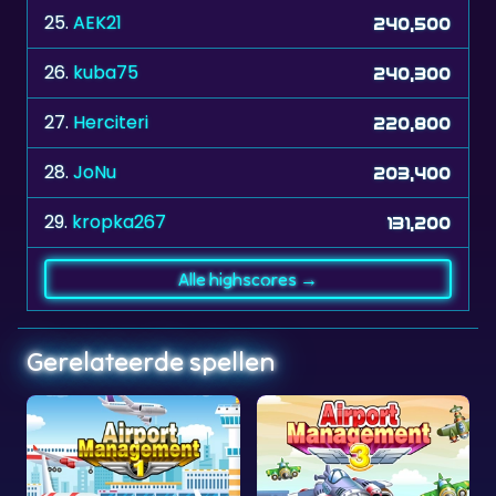
26.
kuba75
240,300
27.
Herciteri
220,800
28.
JoNu
203,400
29.
kropka267
131,200
Alle highscores →
Gerelateerde spellen
Airport Management 1
Airport Management 3