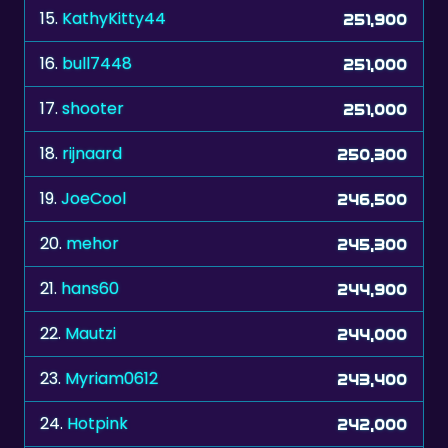
16.
bull7448
251,000
17.
shooter
251,000
18.
rijnaard
250,300
19.
JoeCool
246,500
20.
mehor
245,300
21.
hans60
244,900
22.
Mautzi
244,000
23.
Myriam0612
243,400
24.
Hotpink
242,000
25.
AEK21
240,500