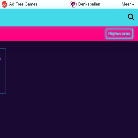
Ad Free Games
Denkspellen
Meer
Highscores