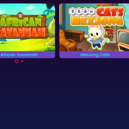
African Savannah
HexJong Cats
Red de dieren op de
Mahjong Solitaire spel met 6-
Afrikaanse Savanne.
hoekige stenen.