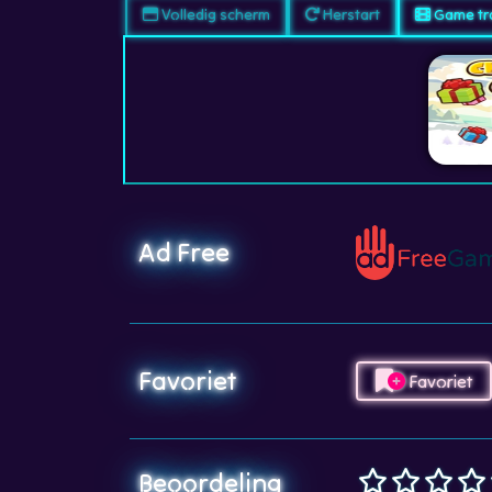
Volledig scherm
Herstart
Game tra
Ad Free
Favoriet
Favoriet
Beoordeling