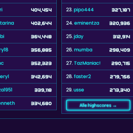
ri
23.
pipo444
404,454
327,187
tarina
24.
eminentza
402,644
320,936
bi
25.
jday
364,448
312,914
ry18
26.
mumba
356,885
298,409
nc
27.
TazManiac!
352,323
290,715
eryl
28.
faster2
342,694
279,756
za1951
29.
usse
339,118
273,340
enneth
334,680
Alle highscores →