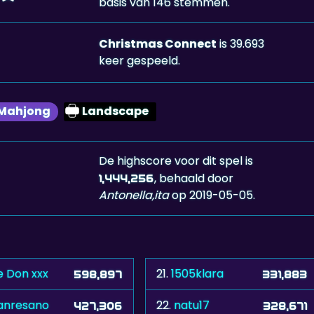
basis van 146 stemmen.
Christmas Connect
is 39.693
keer gespeeld.
Mahjong
Landscape
De highscore voor dit spel is
, behaald door
1,444,256
Antonella,ita
op 2019-05-05.
e Don xxx
21.
1505klara
598,897
331,883
nresano
22.
natu17
427,306
328,671