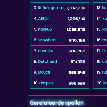
3.
RL.Bologna.Ita
13.
ke
1,372,278
4.
AEK21
14.
ka
1,226,410
5.
Kalle66
15.
Ro
1,026,675
6.
Snowbird
16.
te
870,759
7.
nanette
17.
fr
686,269
8.
Dutchbird
18.
ch
671,739
9.
Mautzi
19.
ru
669,942
10.
Hotpink
20.
k
666,532
Gerelateerde spellen