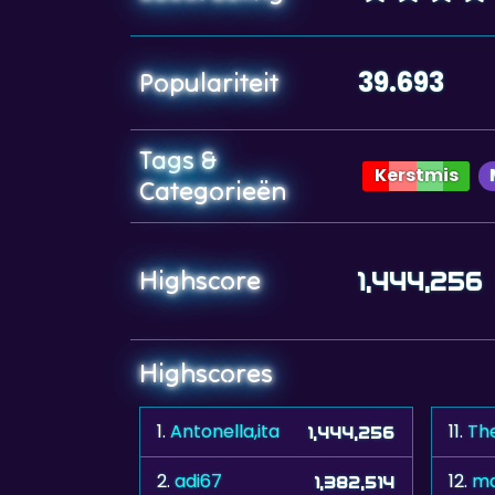
39.693
Populariteit
Tags &
Kerstmis
Categorieën
Highscore
1,444,256
Highscores
1.
Antonella,ita
11.
Th
1,444,256
2.
adi67
12.
ma
1,382,514