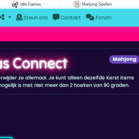
Idle Games
Mahjong Spellen
Steun ons
Contact
Forum
as Connect
Mahjong
erwijder ze allemaal. Je kunt alleen dezelfde Kerst items
ogelijk is met niet meer dan 2 hoeken van 90 graden.