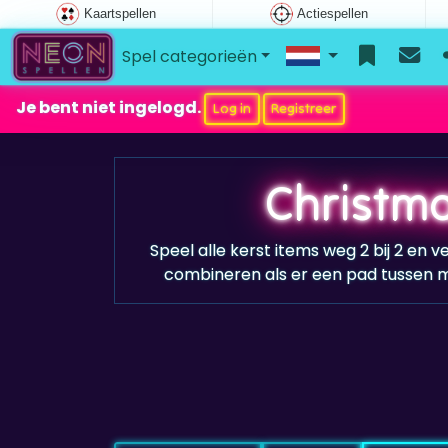
Kaartspellen
Actiespellen
Spel categorieën
Je bent niet ingelogd.
Log in
Registreer
Christm
Speel alle kerst items weg 2 bij 2 en v
combineren als er een pad tussen m