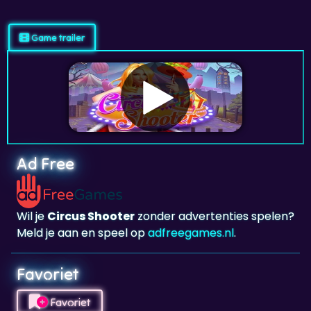
Game trailer
Ad Free
Wil je
Circus Shooter
zonder advertenties spelen?
Meld je aan en speel op
adfreegames.nl
.
Favoriet
Favoriet
Klik om
Circus Shooter
toe te voegen aan je
favorieten.