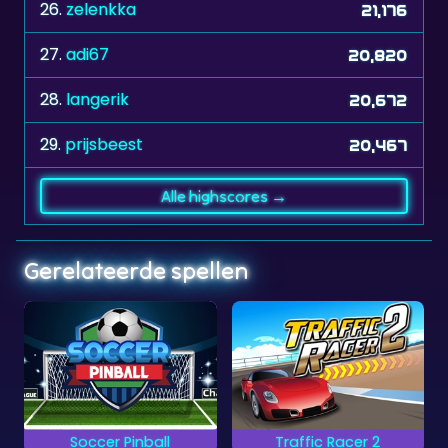
27.
adi67
20,820
28.
langerik
20,672
29.
prijsbeest
20,467
Alle highscores →
Gerelateerde spellen
l
Traffic Racer 2
Space Trip
 je
Kun jij al het verkeer
Verzamel munten en