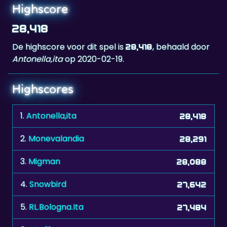
28,418
De highscore voor dit spel is
, behaald door
28,418
Antonella,ita
op 2020-02-19.
Highscores
1.
Antonella,ita
28,418
2.
Monevalandia
28,291
3.
Migman
28,088
4.
Snowbird
27,642
5.
RL.Bologna.Ita
27,484
6.
AEK21
27,106