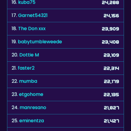
17.
Garnet54321
24,156
18.
The Don xxx
23,909
19.
babytumbleweede
23,408
20.
Dottie M
23,109
21.
faster2
22,314
22.
mumba
22,179
23.
etgohome
22,135
24.
manresano
21,827
25.
eminentza
21,427
26.
zelenkka
21,176