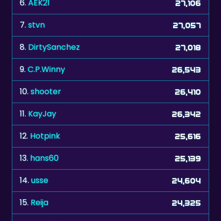
7.
stvn
27,057
8.
DirtySanchez
27,018
9.
C.P.Winny
26,543
10.
shooter
26,410
11.
KayJay
26,342
12.
Hotpink
25,616
13.
hans60
25,139
14.
usse
24,604
15.
Reija
24,325
16.
kuba75
24,288