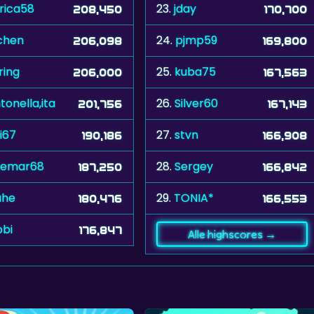
rica58
23.
jday
208,450
170,700
chen
24.
pjmp59
206,098
169,800
ring
25.
kuba75
206,000
167,563
tonella,ita
26.
Silver60
201,756
167,143
i67
27.
stvn
190,186
166,908
demar68
28.
Sergey
187,250
166,842
ahe
29.
TONIA*
180,476
166,553
obi
176,847
Alle highscores →