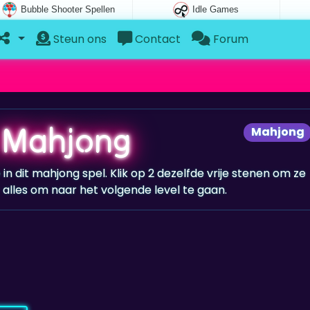
Bubble Shooter Spellen
Idle Games
Steun ons
Contact
Forum
 Mahjong
Mahjong
 in dit mahjong spel. Klik op 2 dezelfde vrije stenen om ze
r alles om naar het volgende level te gaan.