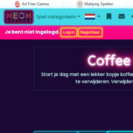
Ad Free Games
Mahjong Spellen
Spel categorieën
Je bent niet ingelogd.
Log in
Registreer
Coffee
Start je dag met een lekker kopje koffie
te verwijderen. Verwijde