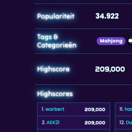
34.922
Populariteit
Tags &
Mahjong
Categorieën
Highscore
209,000
Highscores
1.
warbert
11.
har
209,000
2.
AEK21
12.
Du
209,000