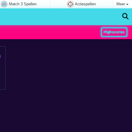
Match 3 Spellen
Actiespellen
Meer
Highscores