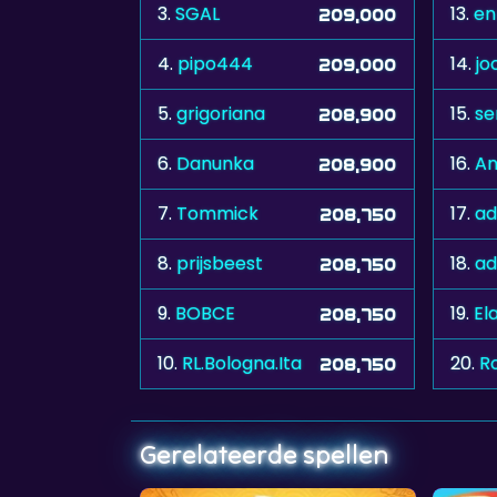
3.
SGAL
13.
en
209,000
4.
pipo444
14.
jo
209,000
5.
grigoriana
15.
se
208,900
6.
Danunka
16.
An
208,900
7.
Tommick
17.
ad
208,750
8.
prijsbeest
18.
a
208,750
9.
BOBCE
19.
El
208,750
10.
RL.Bologna.Ita
20.
R
208,750
Gerelateerde spellen