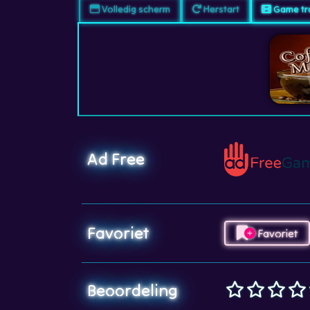
Volledig scherm
Herstart
Game tra
Ad Free
Favoriet
Favoriet
Beoordeling