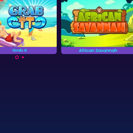
Grab It
African Savannah
ak de stenen in paren.
Red de dieren op de
Afrikaanse Savanne.