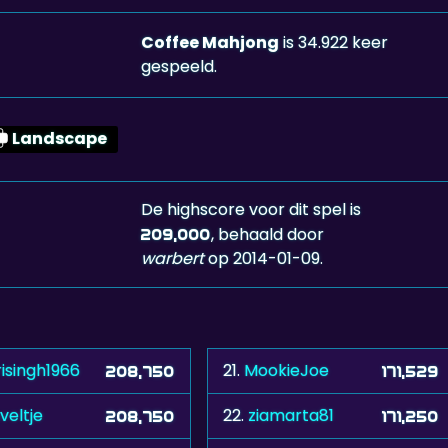
Coffee Mahjong
is 34.922 keer
gespeeld.
Landscape
De highscore voor dit spel is
, behaald door
209,000
warbert
op 2014-01-09.
isingh1966
21.
MookieJoe
208,750
171,529
veltje
22.
ziamarta81
208,750
171,250