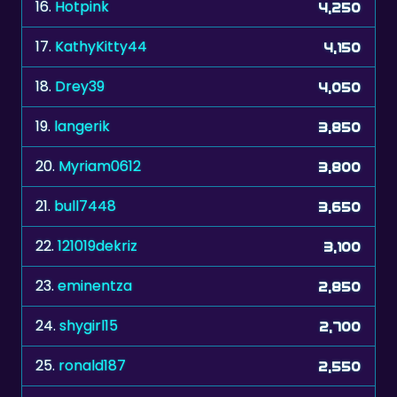
17.
KathyKitty44
4,150
18.
Drey39
4,050
19.
langerik
3,850
20.
Myriam0612
3,800
21.
bull7448
3,650
22.
121019dekriz
3,100
23.
eminentza
2,850
24.
shygirl15
2,700
25.
ronald187
2,550
26.
Hotgarlic
2,500