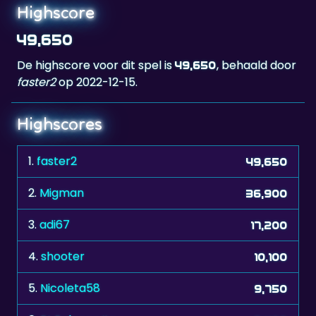
49,650
De highscore voor dit spel is
, behaald door
49,650
faster2
op 2022-12-15.
Highscores
1.
faster2
49,650
2.
Migman
36,900
3.
adi67
17,200
4.
shooter
10,100
5.
Nicoleta58
9,750
6.
RL.Bologna.Ita
9,400