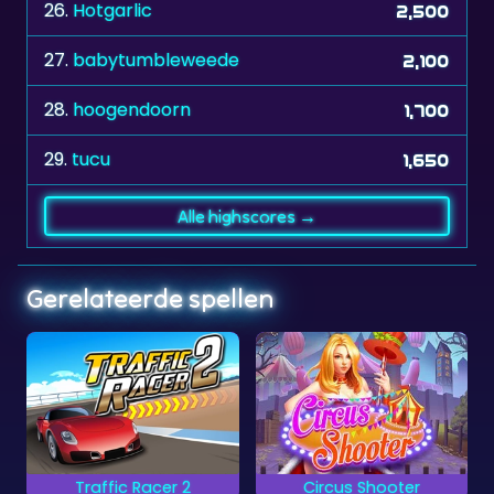
27.
babytumbleweede
2,100
28.
hoogendoorn
1,700
29.
tucu
1,650
Alle highscores →
Gerelateerde spellen
Traffic Racer 2
Circus Shooter
S
Kun jij al het verkeer
Probeer alle ronde