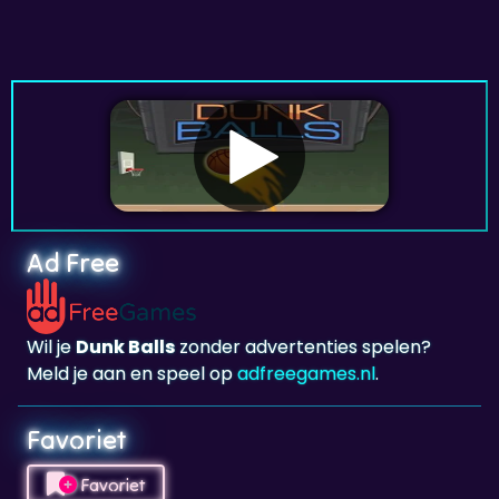
Ad Free
Wil je
Dunk Balls
zonder advertenties spelen?
Meld je aan en speel op
adfreegames.nl
.
Favoriet
Favoriet
Klik om
Dunk Balls
toe te voegen aan je
favorieten.