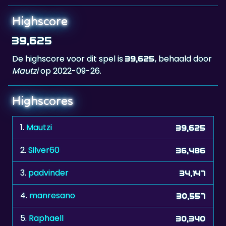
39,625
De highscore voor dit spel is
, behaald door
39,625
Mautzi
op 2022-09-26.
Highscores
1.
Mautzi
39,625
2.
Silver60
36,486
3.
padvinder
34,147
4.
manresano
30,557
5.
Raphaell
30,340
6.
EliteLucy
28,478