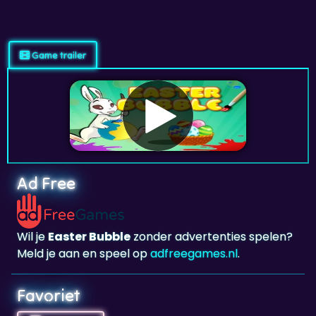
Game trailer
Ad Free
Wil je
Easter Bubble
zonder advertenties spelen?
Meld je aan en speel op
adfreegames.nl
.
Favoriet
Favoriet
Klik om
Easter Bubble
toe te voegen aan je