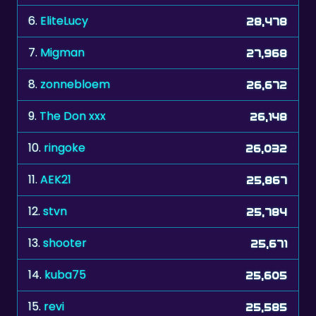
7.
Migman
27,968
8.
zonnebloem
26,672
9.
The Don xxx
26,148
10.
ringoke
26,032
11.
AEK21
25,867
12.
stvn
25,784
13.
shooter
25,671
14.
kuba75
25,605
15.
revi
25,585
16.
prijsbeest
25,520