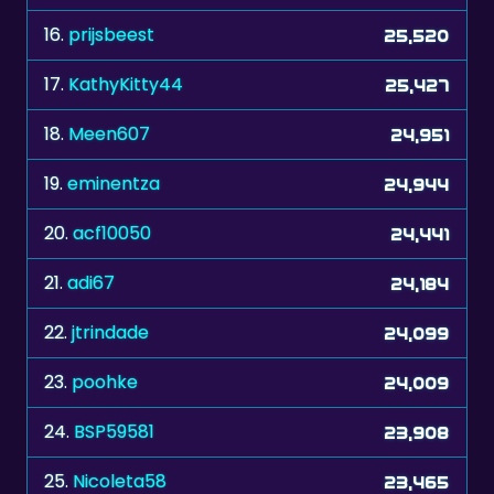
17.
KathyKitty44
25,427
18.
Meen607
24,951
19.
eminentza
24,944
20.
acf10050
24,441
21.
adi67
24,184
22.
jtrindade
24,099
23.
poohke
24,009
24.
BSP59581
23,908
25.
Nicoleta58
23,465
26.
pipo444
23,033