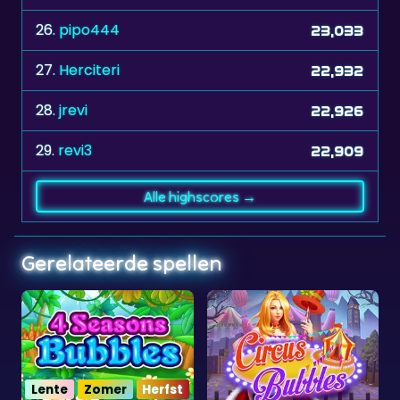
27.
Herciteri
22,932
28.
jrevi
22,926
29.
revi3
22,909
Alle highscores →
Gerelateerde spellen
Circus Bubbles
Dragon Bubble