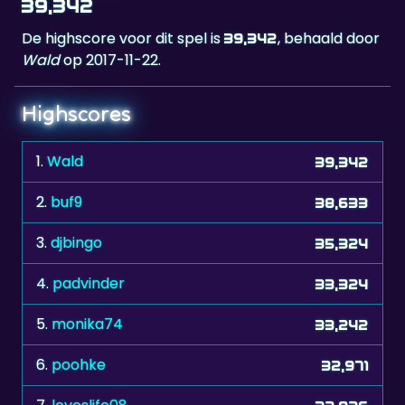
39,342
De highscore voor dit spel is
, behaald door
39,342
Wald
op 2017-11-22.
Highscores
1.
Wald
39,342
2.
buf9
38,633
3.
djbingo
35,324
4.
padvinder
33,324
5.
monika74
33,242
6.
poohke
32,971