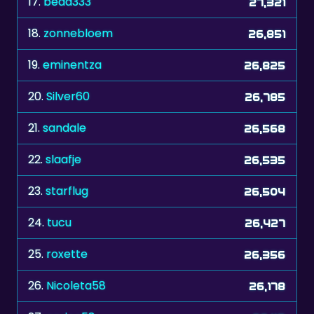
17.
bead333
27,321
18.
zonnebloem
26,851
19.
eminentza
26,825
20.
Silver60
26,785
21.
sandale
26,568
22.
slaafje
26,535
23.
starflug
26,504
24.
tucu
26,427
25.
roxette
26,356
26.
Nicoleta58
26,178