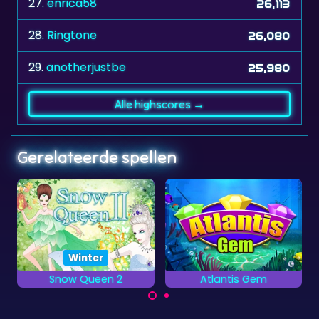
27.
enrica58
26,113
28.
Ringtone
26,080
29.
anotherjustbe
25,980
Alle highscores →
Gerelateerde spellen
Geen tijdslimit
Kerstmis
Atlantis Gem
Christmas Buster
Schiet alle kerstballen
Verwijder de