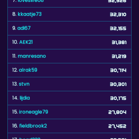
7.
loveslife08
32,926
8.
kkaatje73
32,310
9.
adi67
32,155
10.
AEK21
31,381
11.
manresano
31,219
12.
alrak59
30,714
13.
stvn
30,301
14.
lijdia
30,175
15.
ironeagle79
27,804
16.
fieldbrook2
27,452