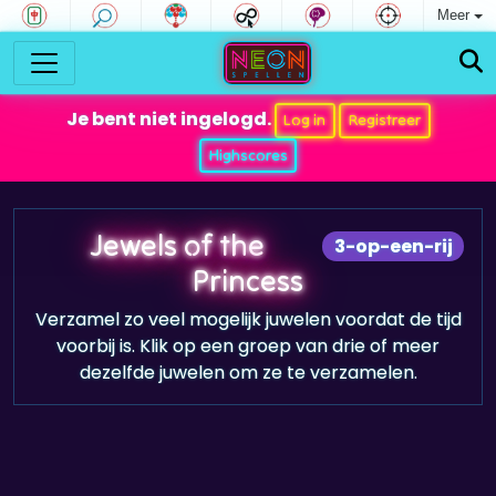
Meer
Je bent niet ingelogd.
Log in
Registreer
Highscores
Jewels of the
3-op-een-rij
Princess
Verzamel zo veel mogelijk juwelen voordat de tijd
voorbij is. Klik op een groep van drie of meer
dezelfde juwelen om ze te verzamelen.