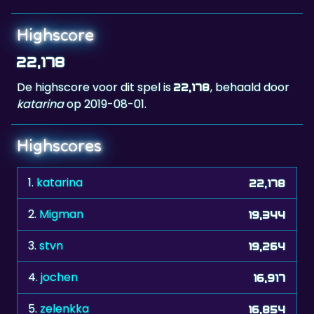
Highscore
22,178
De highscore voor dit spel is
, behaald door
22,178
katarina
op 2019-08-01.
Highscores
1.
katarina
22,178
2.
Migman
19,344
3.
stvn
19,264
4.
jochen
16,917
5.
zelenkka
16,854