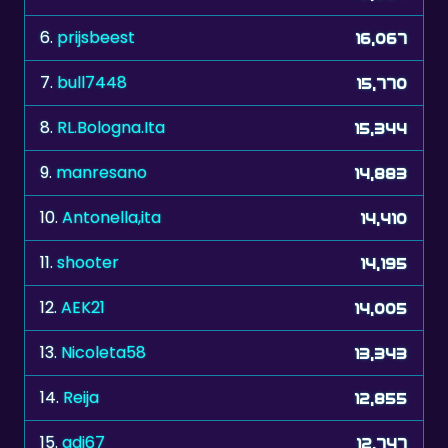
6.
prijsbeest
16,067
7.
bull7448
15,770
8.
RL.Bologna.Ita
15,344
9.
manresano
14,883
10.
Antonella,ita
14,410
11.
shooter
14,195
12.
AEK21
14,005
13.
Nicoleta58
13,343
14.
Reija
12,855
15.
adi67
12,747