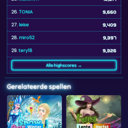
26.
ΤONIA
9,660
27.
leise
9,409
28.
miro52
9,397
29.
tery18
9,326
Alle highscores →
Gerelateerde spellen
Winter
Lente
Herfst