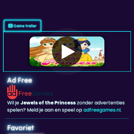
Game trailer
Ad Free
Wil je
Jewels of the Princess
zonder advertenties
spelen? Meld je aan en speel op
adfreegames.nl
.
Favoriet