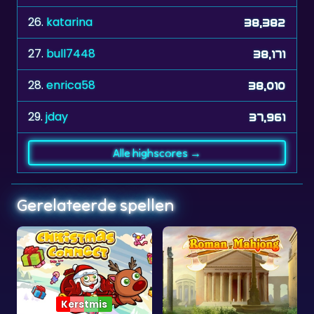
26.
katarina
38,382
27.
bull7448
38,171
28.
enrica58
38,010
29.
jday
37,961
Alle highscores →
Gerelateerde spellen