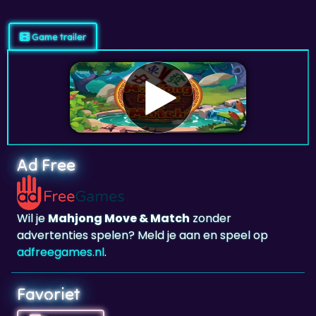
Game trailer
Ad Free
Wil je
Mahjong Move & Match
zonder
advertenties spelen? Meld je aan en speel op
adfreegames.nl
.
Favoriet