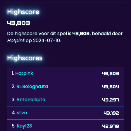
Highscore
43,803
De highscore voor dit spel is
, behaald door
43,803
Hotpink
op 2024-07-10.
Highscores
1.
Hotpink
43,803
2.
RL.Bologna.Ita
43,604
3.
Antonella,ita
43,297
4.
stvn
43,192
5.
Kay123
42,978