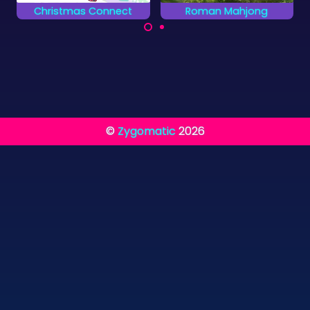
Roman Mahjong
Classic Mahjongg
Ontdek het oude
Speel het klassieke
Rome in dit Mahjong
Mahjongg Solitaire
Solitaire spel.
spel.
©
Zygomatic
2026