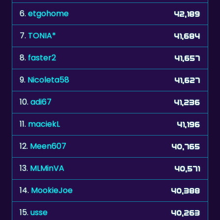
6.
etgohome
42,189
7.
TONIA*
41,684
8.
faster2
41,657
9.
Nicoleta58
41,627
10.
adi67
41,236
11.
maciekL
41,196
12.
Meen607
40,765
13.
MLMinVA
40,571
14.
MookieJoe
40,388
15.
usse
40,263