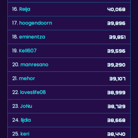
16.
Reija
40,068
17.
hoogendoorn
39,896
18.
eminentza
39,851
19.
Kell607
39,596
20.
manresano
39,290
21.
mehor
39,107
22.
loveslife08
38,999
23.
JoNu
38,729
24.
lijdia
38,668
25.
keri
38,440