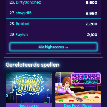
27.
shygirl15
2,550
28.
Bobbet
2,200
29.
Faylyn
2,100
Alle highscores →
Gerelateerde spellen
Disc Pool 1 Player
Hidden Flowers
Probeer alle groene
Zoek zo snel mogelijk