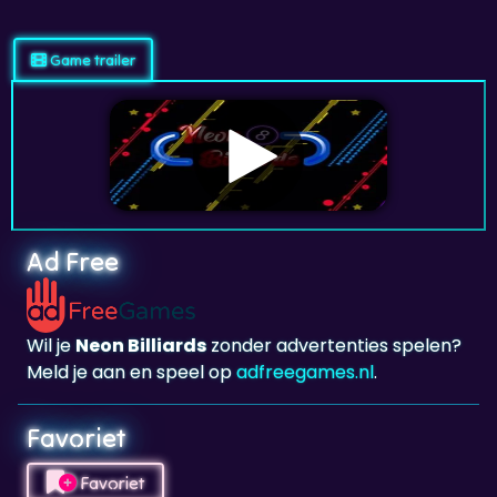
Game trailer
Ad Free
Wil je
Neon Billiards
zonder advertenties spelen?
Meld je aan en speel op
adfreegames.nl
.
Favoriet
Favoriet
Klik om
Neon Billiards
toe te voegen aan je
favorieten.