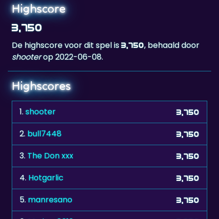
3,750
De highscore voor dit spel is
, behaald door
3,750
shooter
op 2022-06-08.
Highscores
1.
shooter
3,750
2.
bull7448
3,750
3.
The Don xxx
3,750
4.
Hotgarlic
3,750
5.
manresano
3,750
6.
Myriam0612
3,750