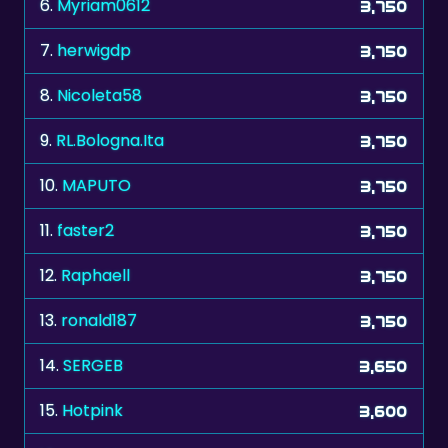
7.
herwigdp
3,750
8.
Nicoleta58
3,750
9.
RL.Bologna.Ita
3,750
10.
MAPUTO
3,750
11.
faster2
3,750
12.
Raphaell
3,750
13.
ronald187
3,750
14.
SERGEB
3,650
15.
Hotpink
3,600
16.
zelenkka
3,600