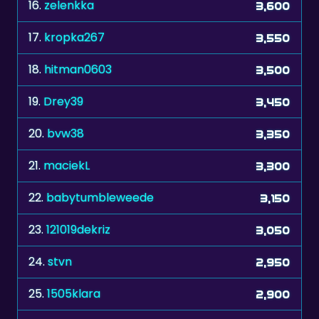
17.
kropka267
3,550
18.
hitman0603
3,500
19.
Drey39
3,450
20.
bvw38
3,350
21.
maciekL
3,300
22.
babytumbleweede
3,150
23.
121019dekriz
3,050
24.
stvn
2,950
25.
1505klara
2,900
26.
DirtySanchez
2,600