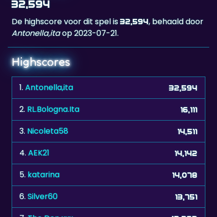
Antonella,ita
op 2023-07-21.
Highscores
1.
Antonella,ita
32,594
2.
RL.Bologna.Ita
16,111
3.
Nicoleta58
14,511
4.
AEK21
14,142
5.
katarina
14,078
6.
Silver60
13,751
7.
The Don xxx
13,323
8.
adi67
13,206