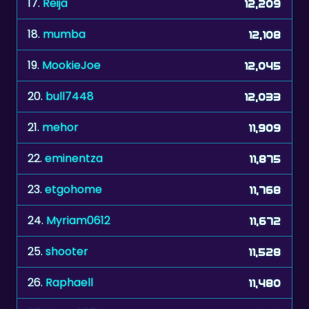
19.
MookieJoe
12,045
20.
bull7448
12,033
21.
mehor
11,909
22.
eminentza
11,875
23.
etgohome
11,768
24.
Myriam0612
11,672
25.
shooter
11,528
26.
Raphaell
11,480
27.
Meen607
11,243