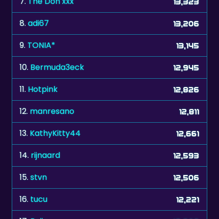
9.
TONIA*
13,145
10.
Bermuda3eck
12,945
11.
Hotpink
12,826
12.
manresano
12,811
13.
KathyKitty44
12,661
14.
rijnaard
12,593
15.
stvn
12,506
16.
tucu
12,221
17.
Reija
12,209
18.
mumba
12,108