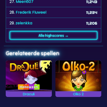
28.
Frederik Fluweel
11,234
29.
zelenkka
11,206
Alle highscores →
Gerelateerde spellen
Halloween
Draculi
Olko 2
Verwijder zo snel
Verwijder zo snel
mogelijk alle stenen.
mogelijk alle
halloween stenen.