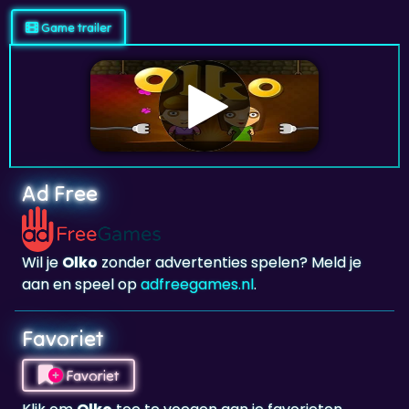
Ad Free
Wil je
Olko
zonder advertenties spelen? Meld je
aan en speel op
adfreegames.nl
.
Favoriet
Favoriet
Klik om
Olko
toe te voegen aan je favorieten.