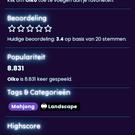
Beoordeling
Huidige beoordeling:
3.4
op basis van 20 stemmen.
Populariteit
8.831
Olko
is 8.831 keer gespeeld.
Tags & Categorieën
Mahjong
Landscape
Highscore
32,594
De highscore voor dit spel is
, behaald door
32,594