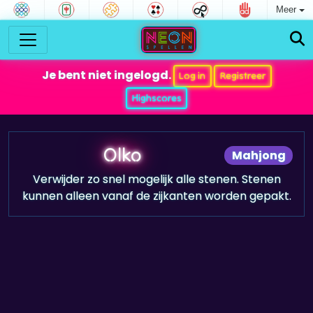
Meer
Je bent niet ingelogd.
Log in
Registreer
Highscores
Olko
Mahjong
Verwijder zo snel mogelijk alle stenen. Stenen
kunnen alleen vanaf de zijkanten worden gepakt.
Game trailer