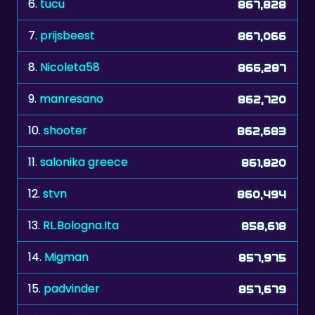
7.
prijsbeest
867,066
8.
Nicoleta58
866,287
9.
manresano
862,720
10.
shooter
862,683
11.
salonika greece
861,820
12.
stvn
860,494
13.
RL.Bologna.Ita
858,618
14.
Migman
857,975
15.
padvinder
857,679
16.
Duveltje
857,212