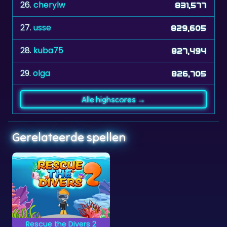
27.
usse
829,605
28.
kuba75
827,494
29.
olga
826,705
Alle highscores →
Gerelateerde spellen
Rescue the Divers 2
Probeer alle duikers