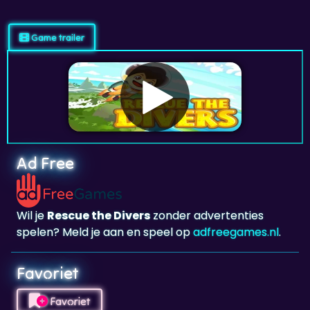
Game trailer
Ad Free
Wil je
Rescue the Divers
zonder advertenties
spelen? Meld je aan en speel op
adfreegames.nl
.
Favoriet
Favoriet
Klik om
Rescue the Divers
toe te voegen aan je
favorieten.