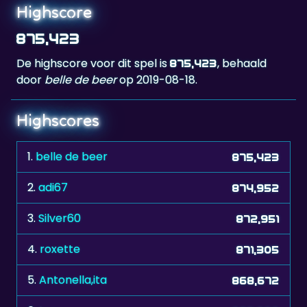
875,423
De highscore voor dit spel is
, behaald
875,423
door
belle de beer
op 2019-08-18.
Highscores
1.
belle de beer
875,423
2.
adi67
874,952
3.
Silver60
872,951
4.
roxette
871,305
5.
Antonella,ita
868,672
6.
tucu
867,828