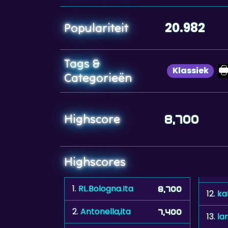
20.982
Populariteit
Tags &
Klassiek
Categorieën
Highscore
8,700
Highscores
1.
RL.Bologna.Ita
8,700
12.
ka
2.
Antonella,ita
7,400
13.
la