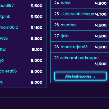
24.
Wald
4,900
nald187
5,600
25.
CultureOfCritique
4,700
tpink
5,500
26.
mumba
4,600
riam0612
5,400
27.
lijdia
4,600
vw38
5,200
28.
monsterjam13
4,600
K21
5,100
29.
schaamhaarkapper
ija
5,000
4,600
icoleta58
5,000
Alle highscores →
cu
5,000