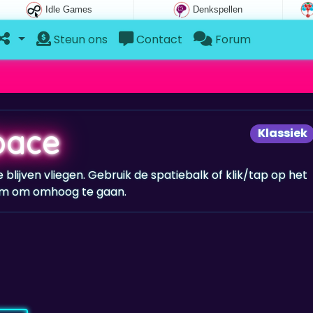
Idle Games
Denkspellen
Steun ons
Contact
Forum
pace
Klassiek
 blijven vliegen. Gebruik de spatiebalk of klik/tap op het
m om omhoog te gaan.