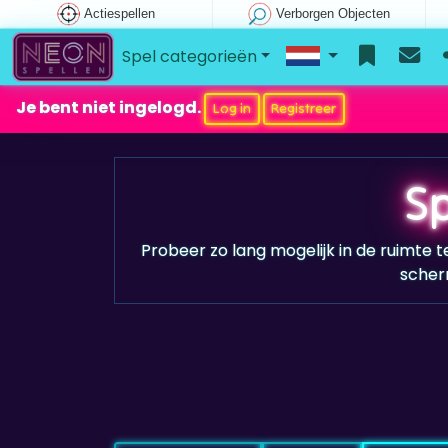
Actiespellen
Verborgen Objecten
Spel categorieën
Je bent niet ingelogd.
Log in
Registreer
S
Probeer zo lang mogelijk in de ruimte te
scher