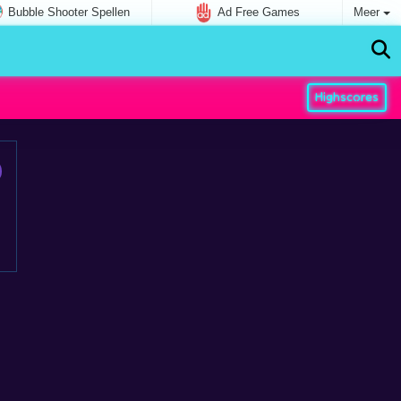
Bubble Shooter Spellen
Ad Free Games
Meer
Highscores