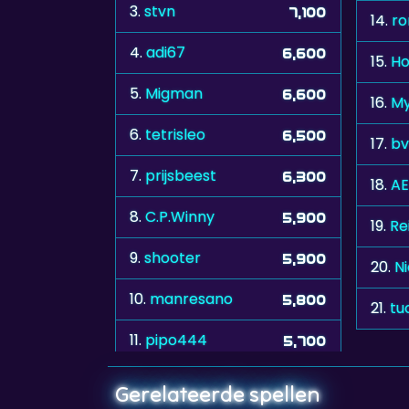
3.
stvn
7,100
14.
ro
4.
adi67
6,600
15.
Ho
5.
Migman
6,600
16.
My
6.
tetrisleo
6,500
17.
b
7.
prijsbeest
6,300
18.
AE
8.
C.P.Winny
5,900
19.
Re
9.
shooter
5,900
20.
N
10.
manresano
5,800
21.
tu
11.
pipo444
5,700
Gerelateerde spellen