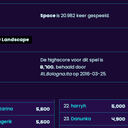
Space
is 20.982 keer gespeeld.
Landscape
De highscore voor dit spel is
, behaald door
8,700
RL.Bologna.Ita
op 2016-03-25.
22.
harryh
5,000
tarina
5,600
23.
Danunka
4,900
ngerik
5,600