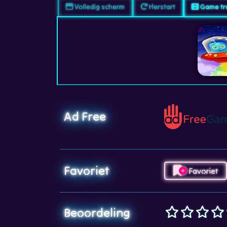
Volledig scherm
Herstart
Game tra
Ad Free
Favoriet
Favoriet
Beoordeling