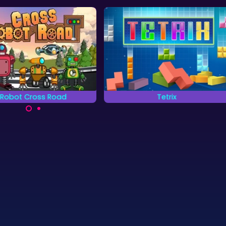
Robot Cross Road
Tetrix
 je robot de straat over te
Het klassieke Tetris spel,
steken.
verwijder rijen met vallende
blokjes.