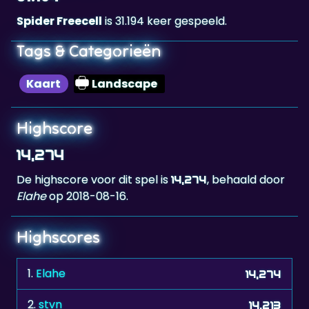
Tags & Categorieën
Kaart
Landscape
Highscore
14,274
De highscore voor dit spel is
, behaald door
14,274
Elahe
op 2018-08-16.
Highscores
1.
Elahe
14,274
2.
stvn
14,213
3.
bead333
14,180