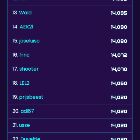
14.
AEK21
14,090
15.
joseluiso
14,080
16.
frnc
14,072
17.
shooter
14,070
18.
LEL2
14,060
19.
prijsbeest
14,020
20.
adi67
14,020
21.
usse
14,020
22.
Duveltje
14,020
23.
mehor
13,992