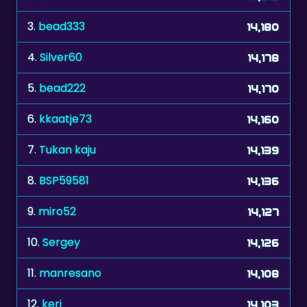
4.
Silver60
14,178
5.
bead222
14,170
6.
kkaatje73
14,160
7.
Tukan kaju
14,139
8.
BSP59581
14,136
9.
miro52
14,127
10.
Sergey
14,126
11.
manresano
14,108
12.
keri
14,103
13.
Wald
14,095