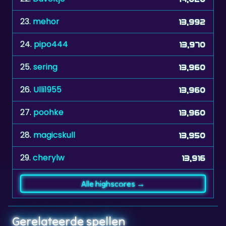
24.
pipo444
13,970
25.
sering
13,960
26.
Ulli1955
13,960
27.
poohke
13,960
28.
magicskull
13,950
29.
cherylw
13,916
Alle highscores →
Gerelateerde spellen