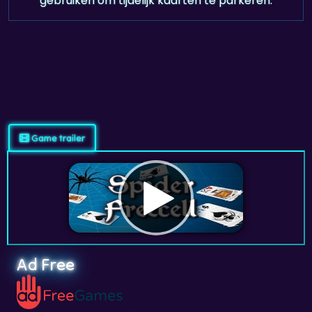
gebruiken om tijdelijk kaarten te parkeren.
Game trailer
Ad Free
Wil je
Spider Freecell
zonder advertenties spelen?
Meld je aan en speel op
adfreegames.nl
.