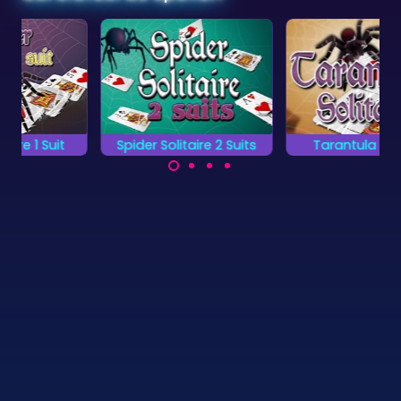
Spider Solitaire 2 Suits
Tarantula Solitaire
Het klassieke Spider
Een variant op het
solitaire spel met 2
klassieke Spider
kaartkleuren.
Solitaire kaartspel.
©
Zygomatic
2026