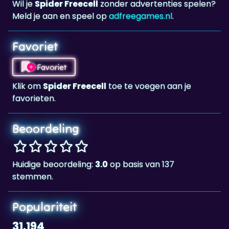
Favoriet
Favoriet
Klik om
Spider Freecell
toe te voegen aan je
favorieten.
Beoordeling
Huidige beoordeling:
3.0
op basis van 137
stemmen.
Populariteit
31.194
Spider Freecell
is 31.194 keer gespeeld.