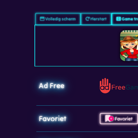
Volledig scherm
Herstart
Game tra
Ad Free
Favoriet
Favoriet