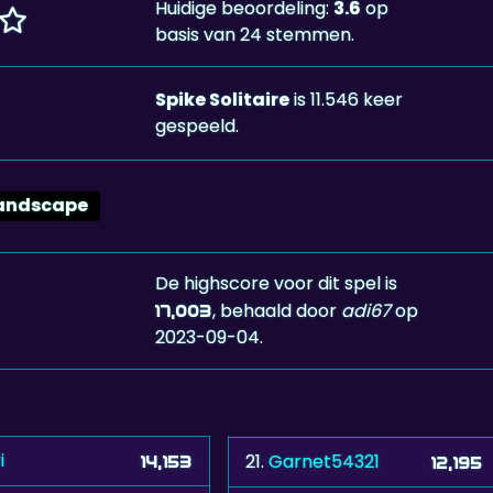
Huidige beoordeling:
3.6
op
basis van 24 stemmen.
Spike Solitaire
is 11.546 keer
gespeeld.
andscape
De highscore voor dit spel is
, behaald door
adi67
op
17,003
2023-09-04.
i
21.
Garnet54321
14,153
12,195