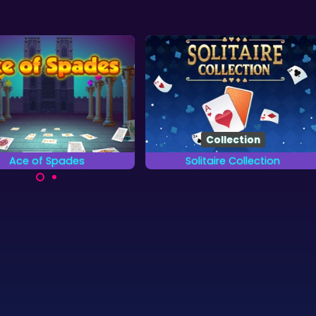
Collection
Ace of Spades
Solitaire Collection
k de schoppenaas in dit
Voltooi alle 13 verschillende
Tripeaks spel.
kaartspellen.