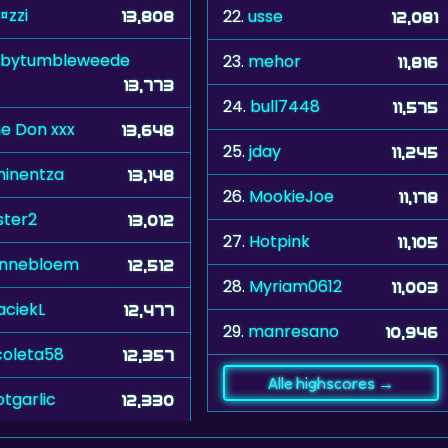
¤zzi
22.
usse
13,808
12,081
bytumbleweede
23.
mehor
11,816
13,773
24.
bull7448
11,575
e Don xxx
13,648
25.
jday
11,245
inentza
13,148
26.
MookieJoe
11,178
ster2
13,012
27.
Hotpink
11,105
onnebloem
12,512
28.
Myriam0612
11,003
ciekL
12,477
29.
manresano
10,946
coleta58
12,357
Alle highscores →
otgarlic
12,330