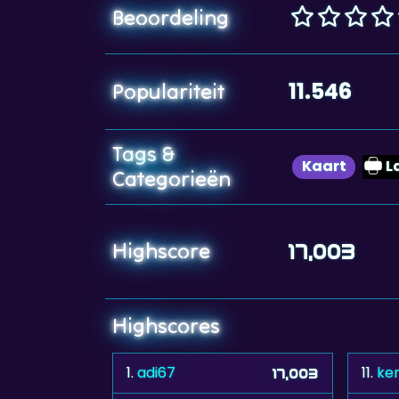
Beoordeling
11.546
Populariteit
Tags &
Kaart
L
Categorieën
Highscore
17,003
Highscores
1.
adi67
11.
ker
17,003