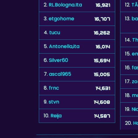
2.
RL.Bologna.Ita
12.
TÃ
16,921
3.
etgohome
13.
ba
16,707
4.
tucu
16,262
14.
Th
5.
Antonella,ita
16,014
15.
em
6.
Silver60
15,694
16.
fa
7.
asca1965
15,005
17.
z
8.
frnc
14,631
18.
ma
9.
stvn
14,608
19.
Ni
10.
Reija
14,587
20.
H