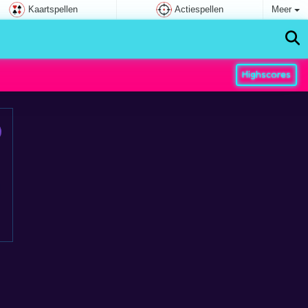
Kaartspellen
Actiespellen
Meer
Highscores