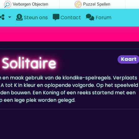
Verborgen Objecten
Puzzel Spellen
Steun ons
Contact
Forum
 Solitaire
Kaart
ten en maak gebruik van de klondike-spelregels. Verplaats
 A tot K in kleur en oplopende volgorde. Op het speelveld
neden bouwen. Een Koning of een reeks startend met een
 een lege plek worden gelegd.