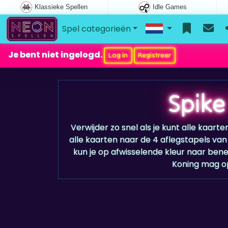
Klassieke Spellen
Idle Games
Spel categorieën
Je bent niet ingelogd.
Log in
Registreer
Spike
Verwijder zo snel als je kunt alle kaar
alle kaarten naar de 4 aflegstapels van
kun je op afwisselende kleur naar be
Koning mag op