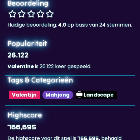
Beoordeling
Huidige beoordeling:
4.0
op basis van 24 stemmen.
Populariteit
26.122
Valentine
is 26.122 keer gespeeld.
Tags & Categorieën
Valentijn
Mahjong
Landscape
Highscore
766,695
De highscore voor dit spel is
, behaald
766,695