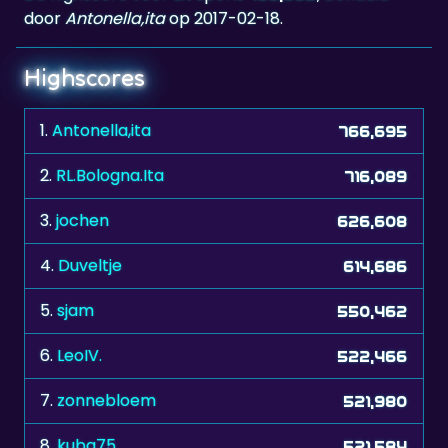
door
Antonella,ita
op 2017-02-18.
Highscores
1.
Antonella,ita
766,695
2.
RL.Bologna.Ita
716,089
3.
jochen
626,608
4.
Duveltje
614,686
5.
sjam
550,462
6.
LeoIV.
522,466
7.
zonnebloem
521,980
8.
kuba75
521,584