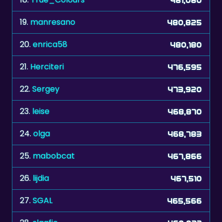
19.
manresano
480,825
20.
enrica58
480,180
21.
Herciteri
476,595
22.
Sergey
473,920
23.
leise
468,870
24.
olga
468,783
25.
mabobcat
467,866
26.
lijdia
467,510
27.
SGAL
465,566