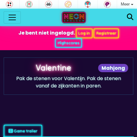
Meer
Je bent niet ingelogd.
Log in
Registreer
Highscores
Valentine
Mahjong
Pak de stenen voor Valentijn. Pak de stenen
vanaf de zijkanten in paren.
Game trailer