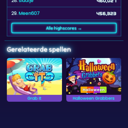
28.
slaafje
460,027
29.
Meen607
456,323
Alle highscores →
Gerelateerde spellen
Halloween
Grab It
Halloween Grabbers
Pak de stenen in
Pak de stenen voor
paren.
halloween.