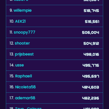
9.
willempie
518,745
10.
AEK21
516,561
11.
snoopy777
506,004
12.
shooter
504,912
13.
prijsbeest
498,016
14.
usse
495,775
15.
Raphaell
495,697
16.
Nicoleta58
484,603
17.
ademar68
482,236
18.
True_Colours
481,080