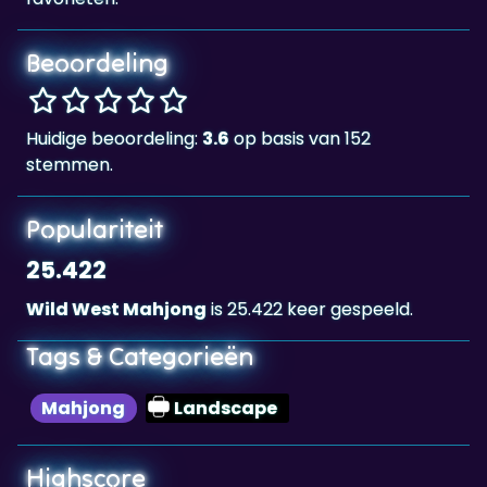
Beoordeling
Huidige beoordeling:
3.6
op basis van 152
stemmen.
Populariteit
25.422
Wild West Mahjong
is 25.422 keer gespeeld.
Tags & Categorieën
Mahjong
Landscape
Highscore