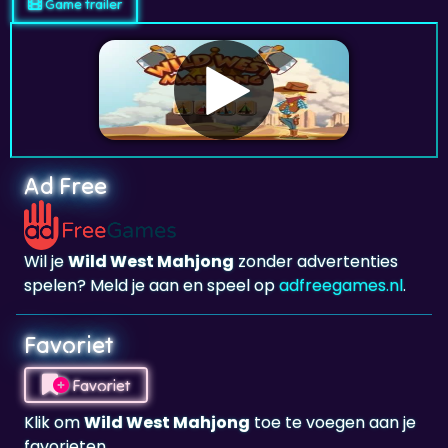
Game trailer
Ad Free
Wil je
Wild West Mahjong
zonder advertenties
spelen? Meld je aan en speel op
adfreegames.nl
.
Favoriet
Favoriet
Klik om
Wild West Mahjong
toe te voegen aan je
favorieten.