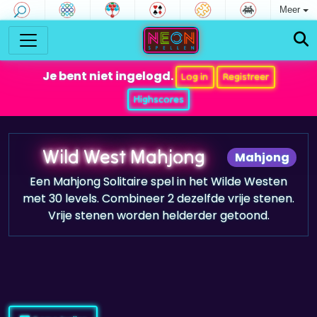
Meer
Je bent niet ingelogd.
Log in
Registreer
Highscores
Wild West Mahjong
Mahjong
Een Mahjong Solitaire spel in het Wilde Westen
met 30 levels. Combineer 2 dezelfde vrije stenen.
Vrije stenen worden helderder getoond.