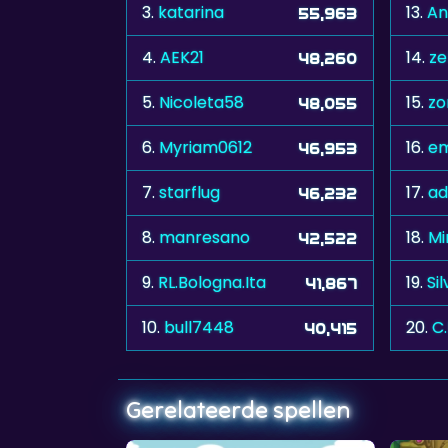
3.
katarina
13.
An
55,963
4.
AEK21
14.
ze
48,260
5.
Nicoleta58
15.
z
48,055
6.
Myriam0612
16.
em
46,953
7.
starflug
17.
ad
46,232
8.
manresano
18.
Mi
42,522
9.
RL.Bologna.Ita
19.
Si
41,867
10.
bull7448
20.
C
40,415
Gerelateerde spellen