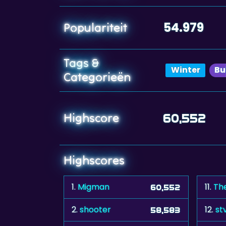
54.979
Populariteit
Tags &
Winter
Bu
Categorieën
Highscore
60,552
Highscores
1.
Migman
11.
Th
60,552
2.
shooter
12.
st
58,583