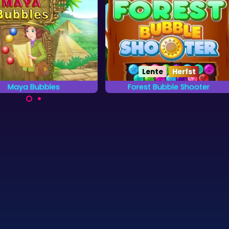
Lente
Herfst
Maya Bubbles
Forest Bubble Shooter
Schiet bubbels omhoog in het
p avontuur in het land van
bos.
 Mayas in deze bubble
shooter.