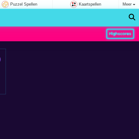
Puzzel Spellen
Kaartspellen
Meer
Highscores