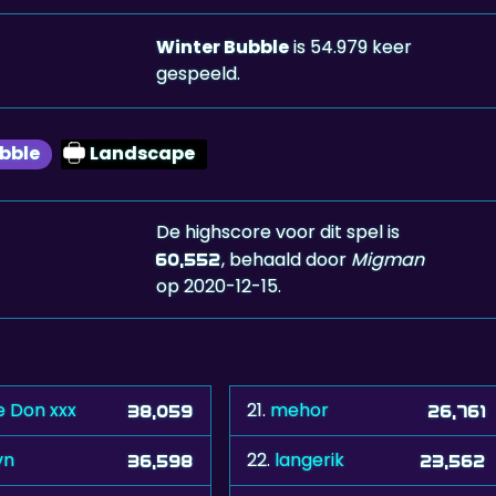
Winter Bubble
is 54.979 keer
gespeeld.
bble
Landscape
De highscore voor dit spel is
, behaald door
Migman
60,552
op 2020-12-15.
e Don xxx
21.
mehor
38,059
26,761
vn
22.
langerik
36,598
23,562