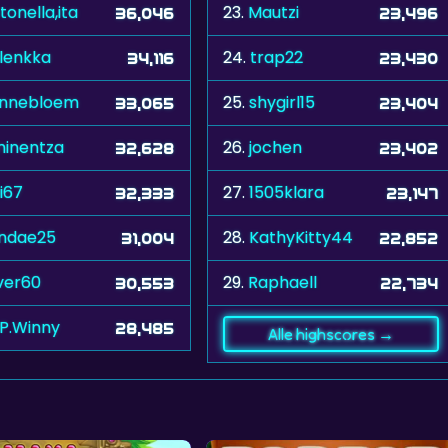
tonella,ita
23.
Mautzi
36,046
23,496
lenkka
24.
trap22
34,116
23,430
onnebloem
25.
shygirl15
33,065
23,404
inentza
26.
jochen
32,628
23,402
i67
27.
1505klara
32,333
23,147
ndae25
28.
KathyKitty44
31,004
22,852
lver60
29.
Raphaell
30,553
22,734
.P.Winny
28,485
Alle highscores →