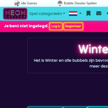
Idle Games
Bubble Shooter Spellen
Spel categorieën
Je bent niet ingelogd.
Log in
Registreer
Winte
Het is Winter en alle bubbels zijn bevr
meer deze