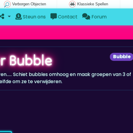
Verborgen Objecten
Klassieke Spellen
Steun ons
Contact
Forum
r Bubble
Bubble
oren...... Schiet bubbles omhoog en maak groepen van 3 of
lfde om ze te verwijderen.