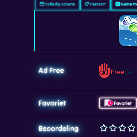
Volledig scherm
Herstart
Game tra
Ad Free
Favoriet
Favoriet
Beoordeling