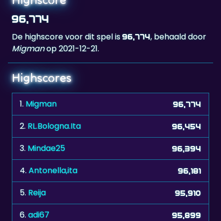
96,774
De highscore voor dit spel is
, behaald door
96,774
Migman
op 2021-12-21.
Highscores
1.
Migman
96,774
2.
RL.Bologna.Ita
96,454
3.
Mindae25
96,394
4.
Antonella,ita
96,181
5.
Reija
95,910
6.
adi67
95,899