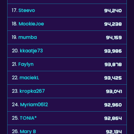
17.
Steevo
94,240
18.
MookieJoe
94,238
19.
mumba
94,159
20.
kkaatje73
93,986
21.
Faylyn
93,878
22.
maciekL
93,425
23.
kropka267
93,041
24.
Myriam0612
92,960
25.
TONIA*
92,864
26.
Mary B
92,134