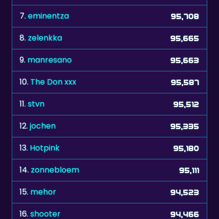
7.
eminentza
95,708
8.
zelenkka
95,665
9.
manresano
95,663
10.
The Don xxx
95,587
11.
stvn
95,512
12.
jochen
95,335
13.
Hotpink
95,180
14.
zonnebloem
95,111
15.
mehor
94,523
16.
shooter
94,466