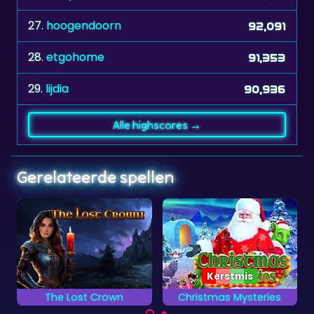
27.
hoogendoorn
92,091
28.
etgohome
91,353
29.
lijdia
90,936
Alle highscores →
Gerelateerde spellen
Kerstmis
Christmas Mysteries
World's Greatest Cities