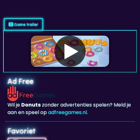
Game trailer
Ad Free
Wil je
Donuts
zonder advertenties spelen? Meld je
aan en speel op
adfreegames.nl
.
Favoriet
Favoriet
Klik om
Donuts
toe te voegen aan je favorieten.