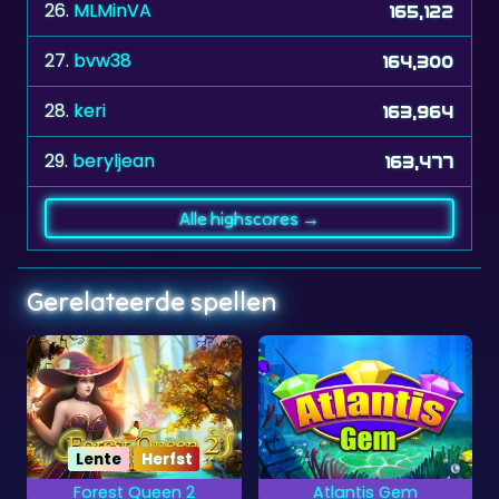
27.
bvw38
164,300
28.
keri
163,964
29.
beryljean
163,477
Alle highscores →
Gerelateerde spellen
Winter
Atlantis Gem
Snow Queen 5
Verwijder de