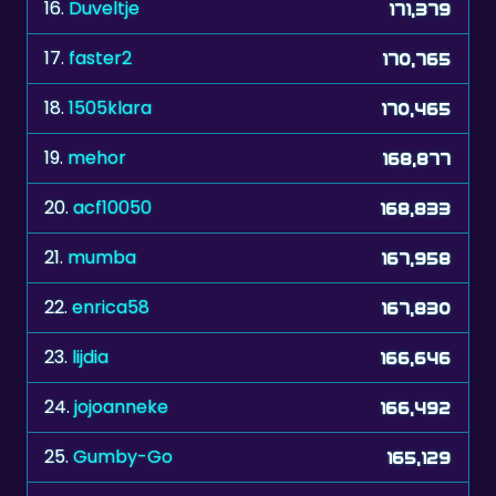
17.
faster2
170,765
18.
1505klara
170,465
19.
mehor
168,877
20.
acf10050
168,833
21.
mumba
167,958
22.
enrica58
167,830
23.
lijdia
166,646
24.
jojoanneke
166,492
25.
Gumby-Go
165,129
26.
MLMinVA
165,122