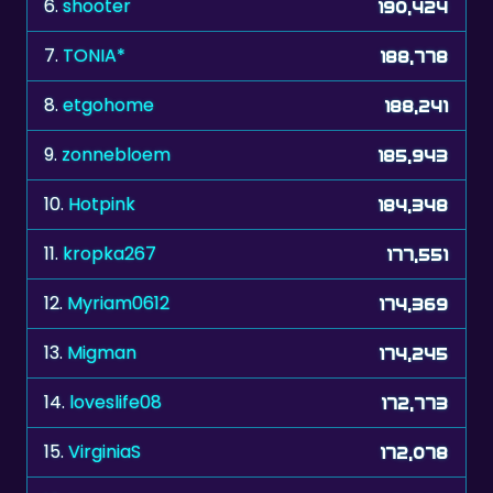
7.
TONIA*
188,778
8.
etgohome
188,241
9.
zonnebloem
185,943
10.
Hotpink
184,348
11.
kropka267
177,551
12.
Myriam0612
174,369
13.
Migman
174,245
14.
loveslife08
172,773
15.
VirginiaS
172,078
16.
Duveltje
171,379