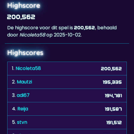
200,562
De highscore voor dit spel is
, behaald
200,562
door
Nicoleta58
op 2025-10-02.
Highscores
1.
Nicoleta58
200,562
2.
Mautzi
195,335
3.
adi67
194,781
4.
Reija
191,587
5.
stvn
191,512
6.
shooter
190,424