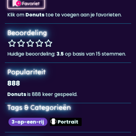
Beoordeling
Huidige beoordeling:
3.5
op basis van 15 stemmen.
Populariteit
888
Donuts
is 888 keer gespeeld.
Tags & Categorieën
3-op-een-rij
Portrait
Highscore