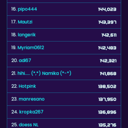
17.
Mautzi
143,397
18.
langerik
142,611
19.
Myriam0612
142,483
20.
adi67
142,321
21.
hihi...... (*,*) Namika (*-*)
141,868
22.
Hotpink
138,502
23.
manresano
137,950
24.
kropka267
136,896
25.
doess NL
135,276
26.
bull7448
133,523