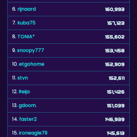
7.
kuba75
157,123
8.
TONIA*
155,602
9.
snoopy777
153,458
10.
etgohome
152,909
11.
stvn
152,611
12.
Reija
151,426
13.
gdoom.
151,039
14.
faster2
146,939
15.
ironeagle79
145,613
16.
pipo444
144,023