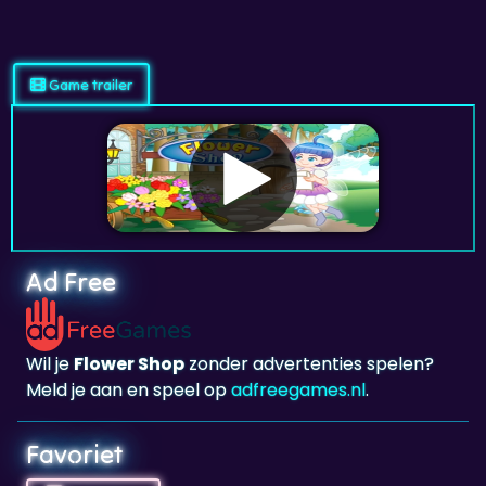
Game trailer
Ad Free
Wil je
Flower Shop
zonder advertenties spelen?
Meld je aan en speel op
adfreegames.nl
.
Favoriet
Favoriet
Klik om
Flower Shop
toe te voegen aan je