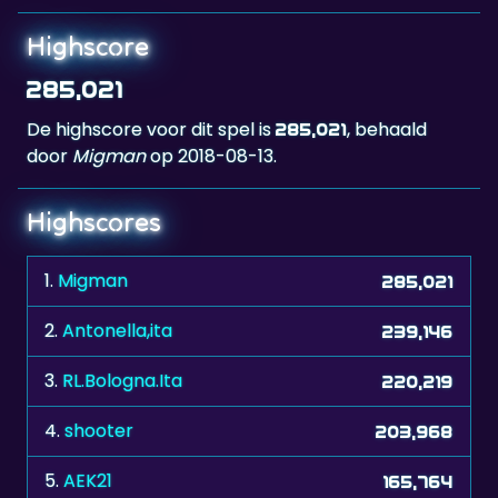
285,021
De highscore voor dit spel is
, behaald
285,021
door
Migman
op 2018-08-13.
Highscores
1.
Migman
285,021
2.
Antonella,ita
239,146
3.
RL.Bologna.Ita
220,219
4.
shooter
203,968
5.
AEK21
165,764
6.
rijnaard
160,993