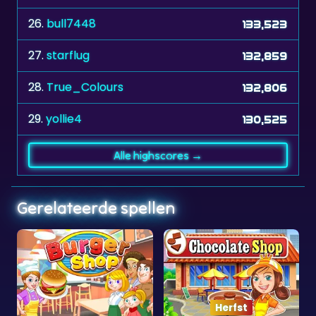
27.
starflug
132,859
28.
True_Colours
132,806
29.
yollie4
130,525
Alle highscores →
Gerelateerde spellen
Herfst
Shop
Chocolate Shop
Pizza Shop