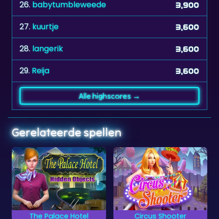
27.
kuurtje
3,600
28.
langerik
3,600
29.
Reija
3,600
Alle highscores →
Gerelateerde spellen
tel
Circus Shooter
Happy Bird
Pak met je vogel alle
orgen
Probeer alle ronde