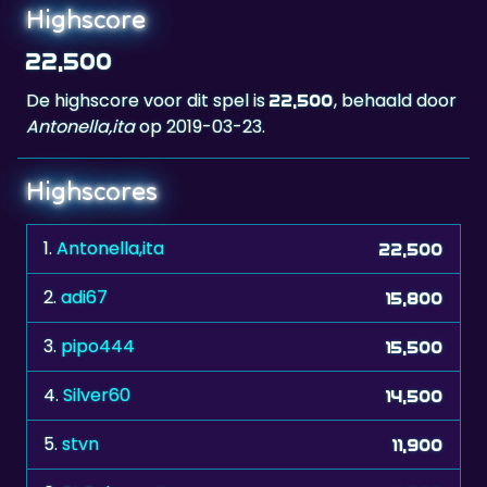
22,500
De highscore voor dit spel is
, behaald door
22,500
Antonella,ita
op 2019-03-23.
Highscores
1.
Antonella,ita
22,500
2.
adi67
15,800
3.
pipo444
15,500
4.
Silver60
14,500
5.
stvn
11,900
6.
RL.Bologna.Ita
11,300