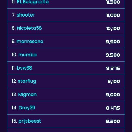
7.
shooter
11,000
8.
Nicoleta58
10,100
9.
manresano
9,900
10.
mumba
9,500
11.
bvw38
9,275
12.
starflug
9,100
13.
Migman
9,000
14.
Drey39
8,475
15.
prijsbeest
8,200
16.
MAPUTO
7,200