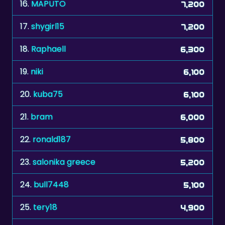
17.
shygirl15
7,200
18.
Raphaell
6,300
19.
niki
6,100
20.
kuba75
6,100
21.
bram
6,000
22.
ronald187
5,800
23.
salonika greece
5,200
24.
bull7448
5,100
25.
tery18
4,900
26.
babytumbleweede
3,900