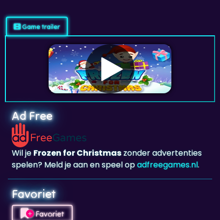
Game trailer
Ad Free
Wil je
Frozen for Christmas
zonder advertenties
spelen? Meld je aan en speel op
adfreegames.nl
.
Favoriet
Favoriet
Klik om
Frozen for Christmas
toe te voegen aan
je favorieten.