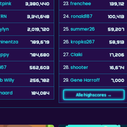
tpink
23.
frenchee
3,380,440
139,112
TRN
24.
ronald187
3,341,648
100,413
ylyn
25.
summer26
2,019,720
59,207
inentza
26.
kropka267
789,679
58,913
appy
27.
Claiki
784,680
17,206
i67
28.
shooter
562,603
16,674
b Willy
29.
Gene Harroff
256,782
7,000
jnaard
184,084
Alle highscores →