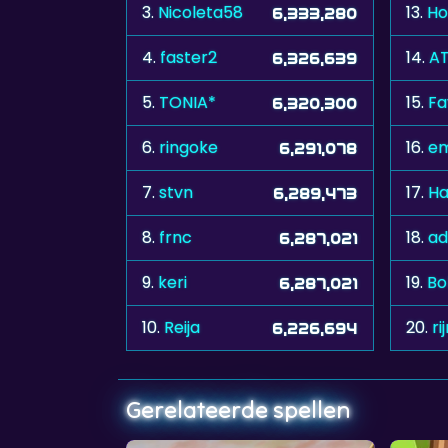
3.
Nicoleta58
13.
Ho
6,333,280
4.
faster2
14.
A
6,326,639
5.
TONIA*
15.
Fa
6,320,300
6.
ringoke
16.
em
6,291,078
7.
stvn
17.
H
6,289,473
8.
frnc
18.
ad
6,287,021
9.
keri
19.
Bo
6,287,021
10.
Reija
20.
ri
6,226,694
Gerelateerde spellen