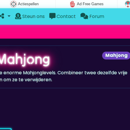
Actiespellen
Ad Free Games
Steun ons
Contact
Forum
Mahjong
Mahjong
 de enorme Mahjonglevels. Combineer twee dezelfde vrije
n om ze te verwijderen.