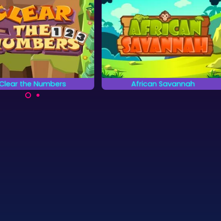
Kerstmis
African Savannah
Christmas Connect
Red de dieren op de
Speel alle kerst items weg 2 
Afrikaanse Savanne.
2 en verwijder ze allemaal