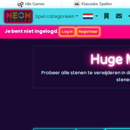
Idle Games
Klassieke Spellen
Spel categorieën
Je bent niet ingelogd.
Log in
Registreer
Huge 
Probeer alle stenen te verwijderen in
stene