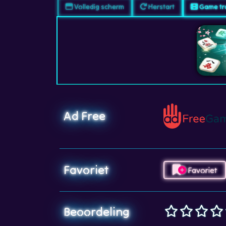
Volledig scherm
Herstart
Game tra
Ad Free
Favoriet
Favoriet
Beoordeling