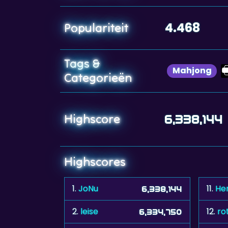
4.468
Populariteit
Tags &
Mahjong
Categorieën
Highscore
6,338,144
Highscores
1.
JoNu
11.
Her
6,338,144
2.
leise
12.
ro
6,334,750