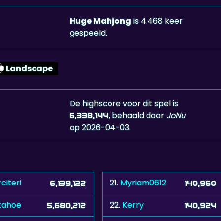
Huge Mahjong
is 4.468 keer
gespeeld.
Landscape
De highscore voor dit spel is
, behaald door
JoNu
6,338,144
op 2026-04-03.
citeri
21.
Myriam0612
6,139,122
140,960
tahoe
22.
Kerry
5,680,212
140,924