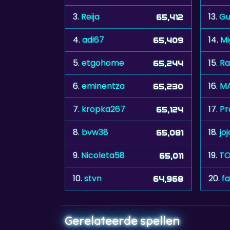
3.
Reija
13.
G
65,412
4.
adi67
14.
M
65,409
5.
etgohome
15.
Ra
65,244
6.
eminentza
16.
M
65,230
7.
kropka267
17.
Pr
65,124
8.
bvw38
18.
jo
65,081
9.
Nicoleta58
19.
TO
65,011
10.
stvn
20.
f
64,968
Gerelateerde spellen