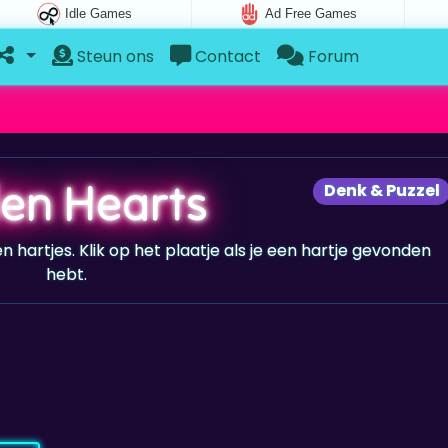
Idle Games
Ad Free Games
Steun ons
Contact
Forum
en Hearts
Denk & Puzzel
n hartjes. Klik op het plaatje als je een hartje gevonden
hebt.