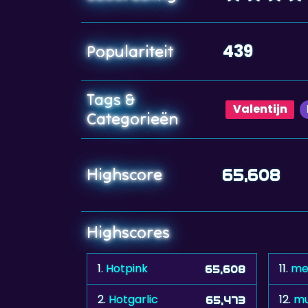
439
Populariteit
Tags &
Valentijn
Categorieën
Highscore
65,608
Highscores
1.
Hotpink
11.
me
65,608
2.
Hotgarlic
12.
m
65,473