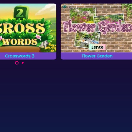
Lente
Crosswords 2
Flower Garden
ak de woorden op het
Zoek alle letters van het
elveld af door letters te
alfabet die verborgen zijn in
plaatsen.
de tuinen.