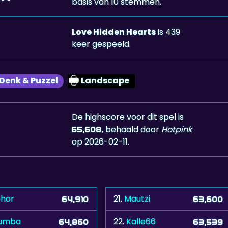
basis van 10 stemmen.
Love Hidden Hearts
is 439
keer gespeeld.
Denk & Puzzel
Landscape
De highscore voor dit spel is
, behaald door
Hotpink
65,608
op 2026-02-11.
hor
21.
Mautzi
64,910
63,600
umba
22.
Kalle66
64,860
63,539