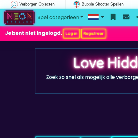
Verborgen Objecten
Bubble Shooter Spellen
Spel categorieën
Je bent niet ingelogd.
Log in
Registreer
Love Hidd
Zoek zo snel als mogelijk alle verborge