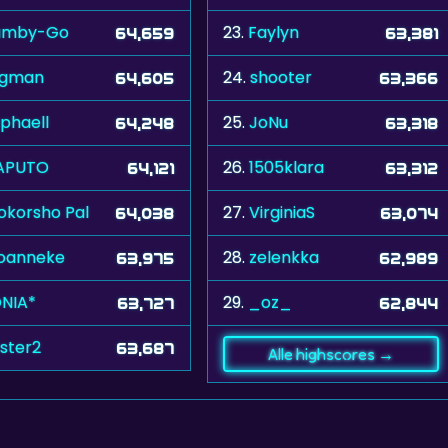
umby-Go
23.
Faylyn
64,659
63,381
igman
24.
shooter
64,605
63,366
phaell
25.
JoNu
64,248
63,318
APUTO
26.
1505klara
64,121
63,312
okorsho Pal
27.
VirginiaS
64,038
63,074
joanneke
28.
zelenkka
63,975
62,989
NIA*
29.
_oz_
63,727
62,844
aster2
63,687
Alle highscores →