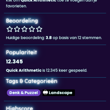
Klik om
Quick Arithmetic
toe te voegen aan je
favorieten.
Beoordeling
Huidige beoordeling:
3.8
op basis van 12 stemmen.
Populariteit
12.345
Quick Arithmetic
is 12.345 keer gespeeld.
Tags & Categorieën
Denk & Puzzel
Landscape
Highscore