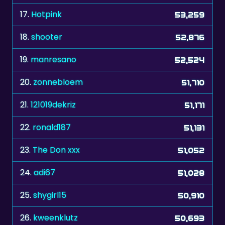
17.
Hotpink
53,259
18.
shooter
52,876
19.
manresano
52,524
20.
zonnebloem
51,710
21.
121019dekriz
51,171
22.
ronald187
51,131
23.
The Don xxx
51,052
24.
adi67
51,028
25.
shygirl15
50,910
26.
kweenklutz
50,693