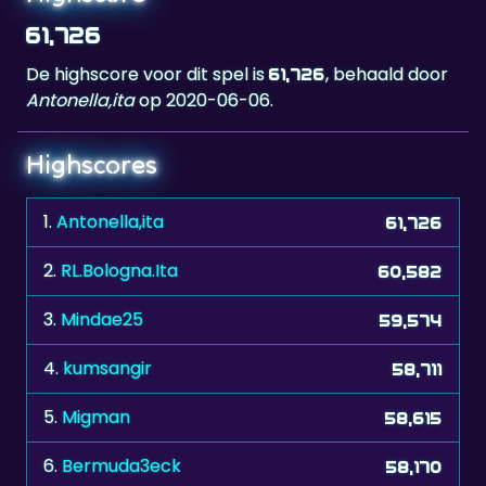
61,726
De highscore voor dit spel is
, behaald door
61,726
Antonella,ita
op 2020-06-06.
Highscores
1.
Antonella,ita
61,726
2.
RL.Bologna.Ita
60,582
3.
Mindae25
59,574
4.
kumsangir
58,711
5.
Migman
58,615
6.
Bermuda3eck
58,170