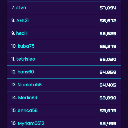
7.
stvn
57,094
8.
AEK21
56,672
9.
hedili
56,623
10.
kuba75
55,279
11.
tetrisleo
55,030
12.
hans60
54,858
13.
Nicoleta58
54,405
14.
Merlin83
53,890
15.
enrica58
53,873
16.
Myriam0612
53,493