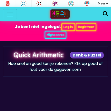
Meer
Je bent niet ingelogd.
Log in
Registreer
Highscores
Quick Arithmetic
Denk & Puzzel
Hoe snel en goed kun je rekenen? Klik op goed of
fout voor de gegeven som.