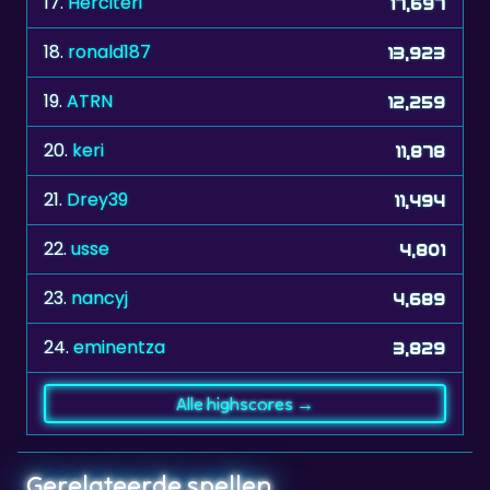
17.
Herciteri
17,697
18.
ronald187
13,923
19.
ATRN
12,259
20.
keri
11,878
21.
Drey39
11,494
22.
usse
4,801
23.
nancyj
4,689
24.
eminentza
3,829
Alle highscores →
Gerelateerde spellen