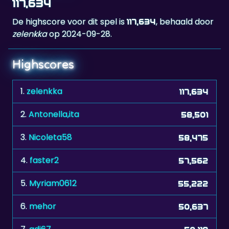
117,634
De highscore voor dit spel is
, behaald door
117,634
zelenkka
op 2024-09-28.
Highscores
1.
zelenkka
117,634
2.
Antonella,ita
58,501
3.
Nicoleta58
58,475
4.
faster2
57,562
5.
Myriam0612
55,222
6.
mehor
50,637