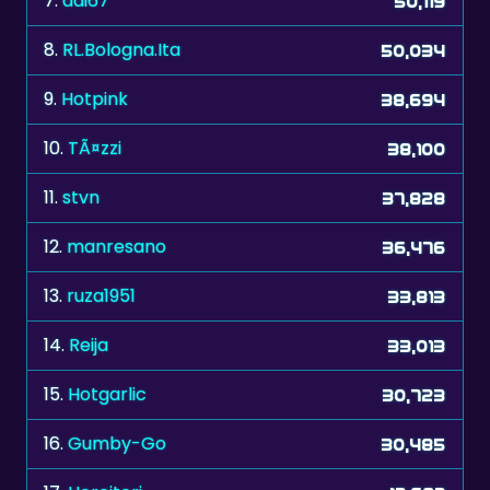
7.
adi67
50,119
8.
RL.Bologna.Ita
50,034
9.
Hotpink
38,694
10.
TÃ¤zzi
38,100
11.
stvn
37,828
12.
manresano
36,476
13.
ruza1951
33,813
14.
Reija
33,013
15.
Hotgarlic
30,723
16.
Gumby-Go
30,485