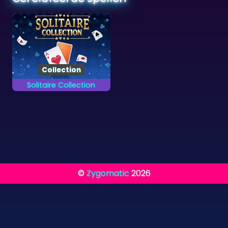
Collection
Solitaire Collection
Voltooi alle 13
verschillende
kaartspellen.
©
Zygomatic
2026