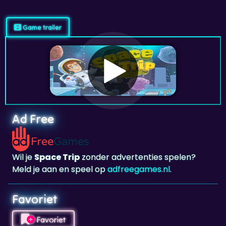
Game trailer
Ad Free
Wil je
Space Trip
zonder advertenties spelen?
Meld je aan en speel op
adfreegames.nl
.
Favoriet
Favoriet
Klik om
Space Trip
toe te voegen aan je
favorieten.