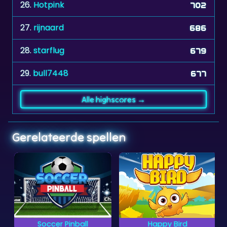
27.
rijnaard
686
28.
starflug
679
29.
bull7448
677
Alle highscores →
Gerelateerde spellen
Soccer Pinball
Happy Bird
Pak met je vogel alle
Scoor zo snel als je