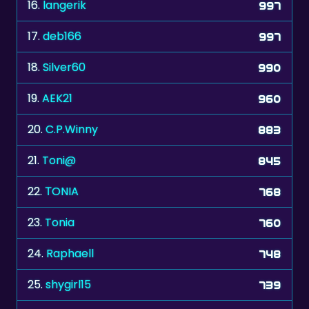
17.
deb166
997
18.
Silver60
990
19.
AEK21
960
20.
C.P.Winny
883
21.
Toni@
845
22.
ΤONIA
768
23.
Tonia
760
24.
Raphaell
748
25.
shygirl15
739
26.
Hotpink
702