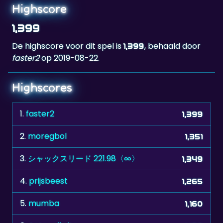
1,399
De highscore voor dit spel is
, behaald door
1,399
faster2
op 2019-08-22.
Highscores
1.
faster2
1,399
2.
moregbol
1,351
3.
シャックスリード 221.98〈∞〉
1,349
4.
prijsbeest
1,265
5.
mumba
1,160
6.
Antonella,ita
1,158