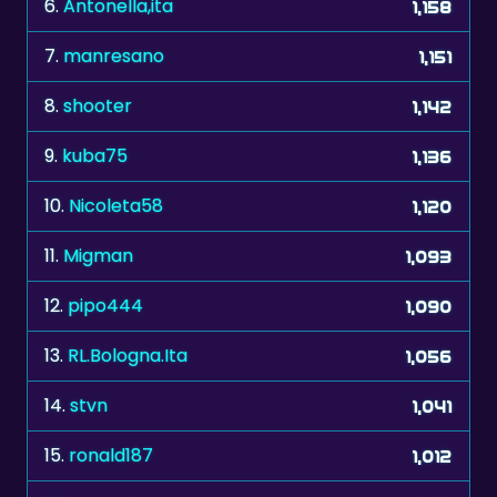
7.
manresano
1,151
8.
shooter
1,142
9.
kuba75
1,136
10.
Nicoleta58
1,120
11.
Migman
1,093
12.
pipo444
1,090
13.
RL.Bologna.Ita
1,056
14.
stvn
1,041
15.
ronald187
1,012
16.
langerik
997