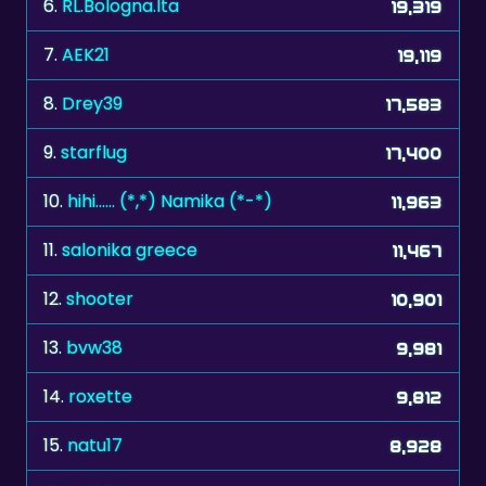
7.
AEK21
19,119
8.
Drey39
17,583
9.
starflug
17,400
10.
hihi...... (*,*) Namika (*-*)
11,963
11.
salonika greece
11,467
12.
shooter
10,901
13.
bvw38
9,981
14.
roxette
9,812
15.
natu17
8,928
16.
adi67
8,570