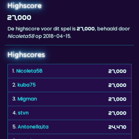
27,000
De highscore voor dit spel is
, behaald door
27,000
Nicoleta58
op 2018-04-15.
Highscores
1.
Nicoleta58
27,000
2.
kuba75
27,000
3.
Migman
27,000
4.
stvn
27,000
5.
Antonella,ita
24,470
6.
RL.Bologna.Ita
19,319