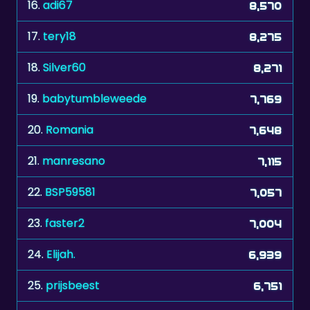
17.
tery18
8,275
18.
Silver60
8,271
19.
babytumbleweede
7,769
20.
Romania
7,648
21.
manresano
7,115
22.
BSP59581
7,057
23.
faster2
7,004
24.
Elijah.
6,939
25.
prijsbeest
6,751
26.
121019dekriz
5,730