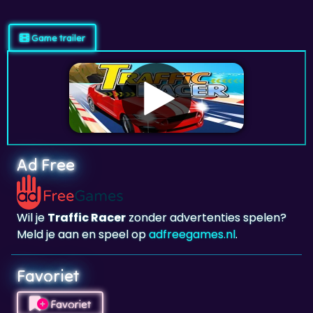
Game trailer
Ad Free
Wil je
Traffic Racer
zonder advertenties spelen?
Meld je aan en speel op
adfreegames.nl
.
Favoriet
Favoriet
Klik om
Traffic Racer
toe te voegen aan je
favorieten.