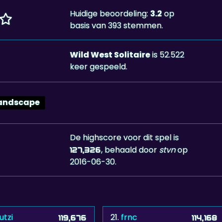
Huidige beoordeling:
3.2
op
basis van 393 stemmen.
Wild West Solitaire
is 52.522
keer gespeeld.
andscape
De highscore voor dit spel is
, behaald door
stvn
op
127,326
2016-06-30.
utzi
21.
frnc
119,676
114,168