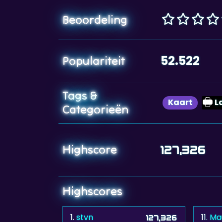
Beoordeling
52.522
Populariteit
Tags &
Kaart
L
Categorieën
Highscore
127,326
Highscores
1.
stvn
11.
Ma
127,326