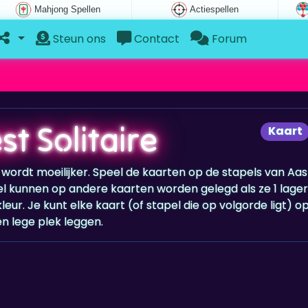
Mahjong Spellen
Actiespellen
Steun ons
Contact
Forum
t Solitaire
Kaart
, wordt moeilijker. Speel de kaarten op de stapels van Aas
el kunnen op andere kaarten worden gelegd als ze 1 lager
eur. Je kunt elke kaart (of stapel die op volgorde ligt) o
n lege plek leggen.