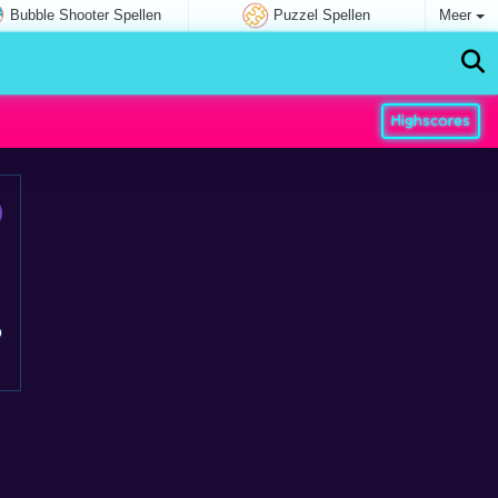
Bubble Shooter Spellen
Puzzel Spellen
Meer
Highscores
p