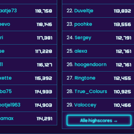
aatje73
22.
Duveltje
118,758
113,832
eevo
23.
poohke
118,146
113,556
ri
24.
Sergey
117,381
112,791
se
25.
alexa
117,228
112,761
11
26.
hoogendoorn
116,127
112,761
xette
27.
Ringtone
115,392
112,455
ba75
28.
True_Colours
114,933
110,925
otje1963
29.
Valoccey
114,903
110,466
inamax
114,291
Alle highscores →