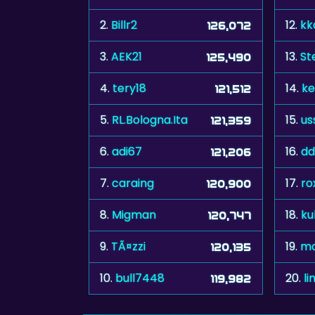
2.
Billr2
12.
kk
126,072
3.
AEK21
13.
St
125,490
4.
tery18
14.
ke
121,512
5.
RL.Bologna.Ita
15.
us
121,359
6.
adi67
16.
dd
121,206
7.
caraing
17.
ro
120,900
8.
Migman
18.
ku
120,747
9.
TÃ¤zzi
19.
mo
120,135
10.
bull7448
20.
l
119,982