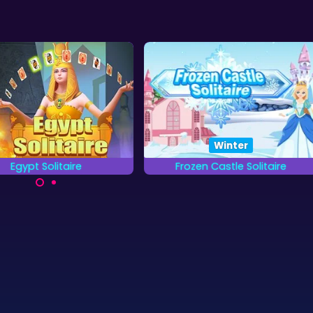
Winter
Halloween
Frozen Castle Solitaire
Halloween Klondike
Klondike kaartspel voo
Verwijder zo snel mogelijke
halloween.
alle kaarten in dit Winters
Tripeaks kaartspel.