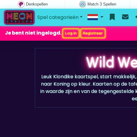
Denkspellen
Match 3 Spellen
Spel categorieën
Je bent niet ingelogd.
Log in
Registreer
Wild Wes
Leuk Klondike kaartspel, start makkelijk
naar Koning op kleur. Kaarten op de taf
in waarde zijn en van de tegengestelde kl
ee