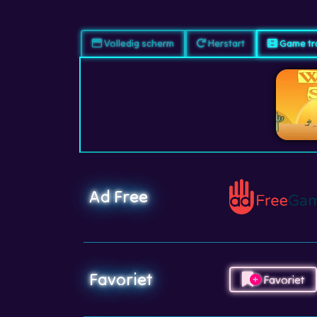
Volledig scherm
Herstart
Game tra
Ad Free
Favoriet
Favoriet