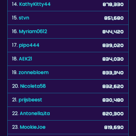
15.
stvn
851,680
16.
Myriam0612
844,420
17.
pipo444
839,020
18.
AEK21
834,030
19.
zonnebloem
833,340
20.
Nicoleta58
832,620
21.
prijsbeest
830,480
22.
Antonella,ita
820,300
23.
MookieJoe
819,690
24.
Silver60
812,260