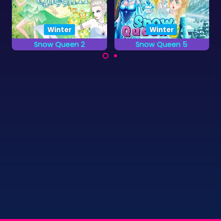
Winter
Kerstmis
Snow Queen 5
Christmas Buster
Schiet alle kerstballen
Alle draken zijn
zo snel mogelijk
bevroren door de
kapot.
Sneeuwkoningin, het
is jouw taak ze te
bevrijden.
©
Zygomatic
2026