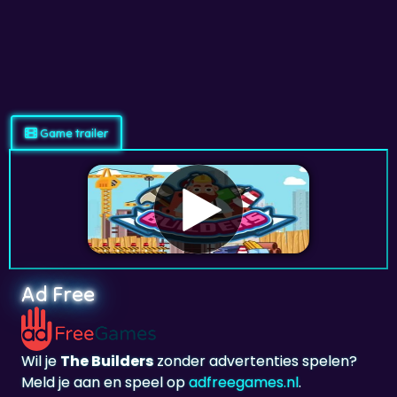
Game trailer
Ad Free
Wil je
The Builders
zonder advertenties spelen?
Meld je aan en speel op
adfreegames.nl
.
Favoriet