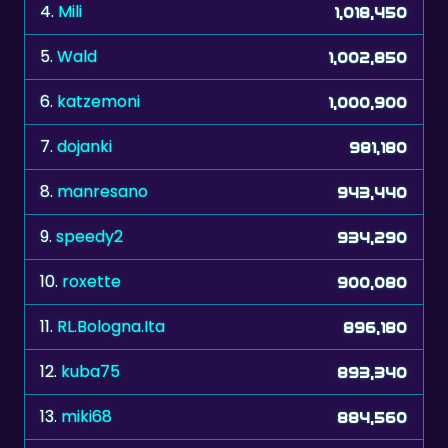
5.
Wald
1,002,850
6.
katzemoni
1,000,900
7.
dojanki
981,180
8.
manresano
943,440
9.
speedy2
934,290
10.
roxette
900,080
11.
RL.Bologna.Ita
896,180
12.
kuba75
893,340
13.
miki68
884,560
14.
KathyKitty44
878,330