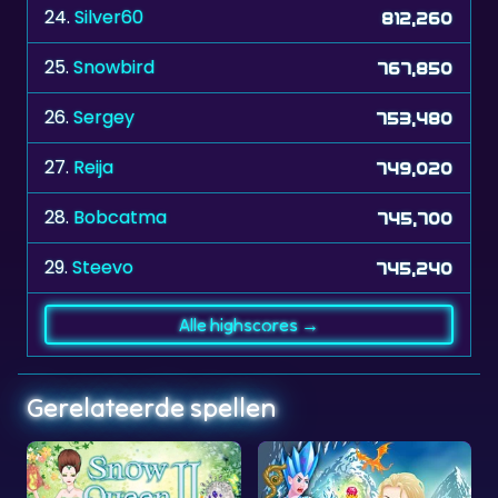
25.
Snowbird
767,850
26.
Sergey
753,480
27.
Reija
749,020
28.
Bobcatma
745,700
29.
Steevo
745,240
Alle highscores →
Gerelateerde spellen
Geen tijdslimit