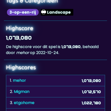
Highscore
1,073,080
De highscore voor dit spel is
, behaald
1,073,080
door
mehor
op 2022-10-24.
Highscores
1.
mehor
1,073,080
2.
Migman
1,072,570
3.
etgohome
1,022,780
4.
Mili
1,018,450