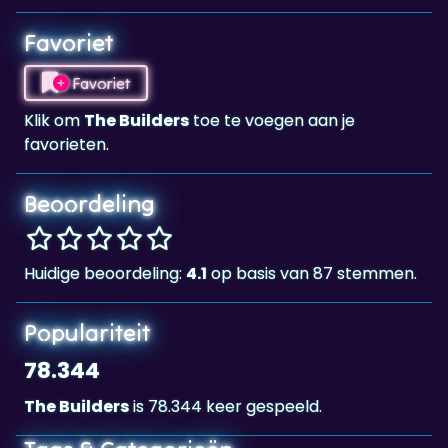
Favoriet
Klik om
The Builders
toe te voegen aan je
favorieten.
Beoordeling
Huidige beoordeling:
4.1
op basis van 87 stemmen.
Populariteit
78.344
The Builders
is 78.344 keer gespeeld.
Tags & Categorieën
3-op-een-rij
Landscape