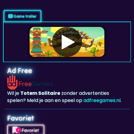
Game trailer
Ad Free
Wil je
Totem Solitaire
zonder advertenties
spelen? Meld je aan en speel op
adfreegames.nl
.
Favoriet
Favoriet
Klik om
Totem Solitaire
toe te voegen aan je
favorieten.