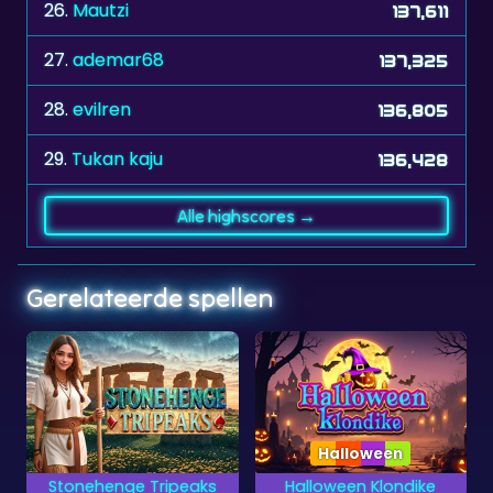
27.
ademar68
137,325
28.
evilren
136,805
29.
Tukan kaju
136,428
Alle highscores →
Gerelateerde spellen
Halloween
Halloween
Tripeaks
Halloween Klondike
Halloween Tripe
Klondike kaartspel
Een erg eng kaarts
e kaarten