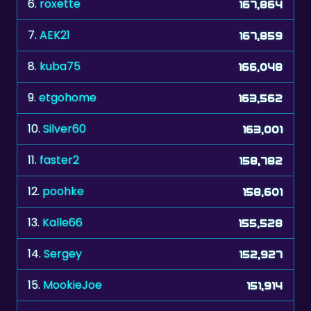
7.
AEK21
167,859
8.
kuba75
166,048
9.
etgohome
163,562
10.
Silver60
163,001
11.
faster2
158,782
12.
poohke
158,601
13.
Kalle66
155,528
14.
Sergey
152,927
15.
MookieJoe
151,914
16.
stvn
151,460