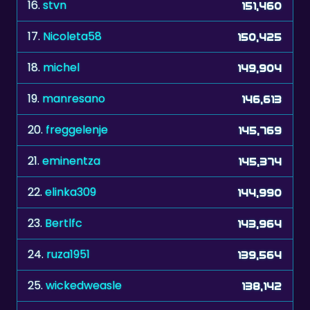
17.
Nicoleta58
150,425
18.
michel
149,904
19.
manresano
146,613
20.
freggelenje
145,769
21.
eminentza
145,374
22.
elinka309
144,990
23.
Bertlfc
143,964
24.
ruza1951
139,564
25.
wickedweasle
138,142
26.
Mautzi
137,611