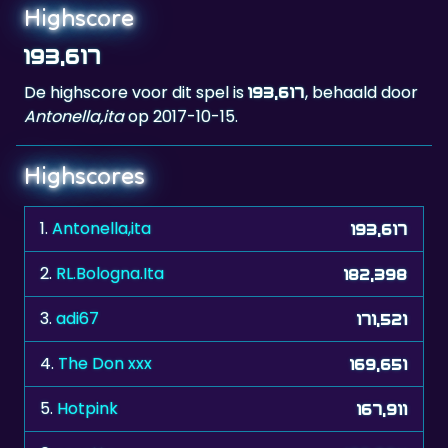
193,617
De highscore voor dit spel is
, behaald door
193,617
Antonella,ita
op 2017-10-15.
Highscores
1.
Antonella,ita
193,617
2.
RL.Bologna.Ita
182,398
3.
adi67
171,521
4.
The Don xxx
169,651
5.
Hotpink
167,911
6.
roxette
167,864