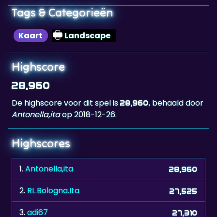
Tags & Categorieën
Kaart
Landscape
Highscore
28,960
De highscore voor dit spel is
, behaald door
28,960
Antonella,ita
op 2018-12-26.
Highscores
1.
Antonella,ita
28,960
2.
RL.Bologna.Ita
27,525
3.
adi67
27,310