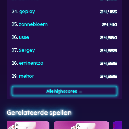
24.
goplay
24,465
25.
zonnebloem
24,410
26.
usse
24,360
27.
Sergey
24,355
28.
eminentza
24,335
29.
mehor
24,235
Alle highscores →
Gerelateerde spellen