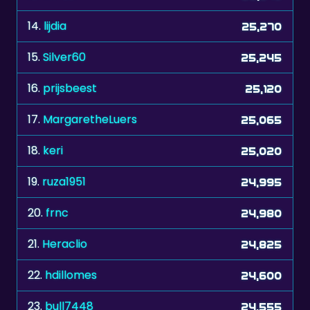
14.
lijdia
25,270
15.
Silver60
25,245
16.
prijsbeest
25,120
17.
MargaretheLuers
25,065
18.
keri
25,020
19.
ruza1951
24,995
20.
frnc
24,980
21.
Heraclio
24,825
22.
hdillomes
24,600
23.
bull7448
24,555