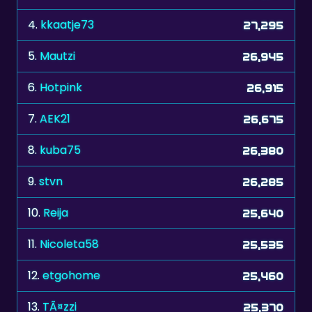
4.
kkaatje73
27,295
5.
Mautzi
26,945
6.
Hotpink
26,915
7.
AEK21
26,675
8.
kuba75
26,380
9.
stvn
26,285
10.
Reija
25,640
11.
Nicoleta58
25,535
12.
etgohome
25,460
13.
TÃ¤zzi
25,370