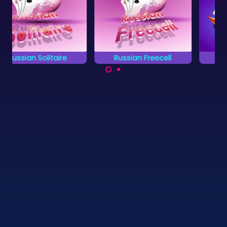
Russian Freecell
Queenie Solitaire
Klassiek kaartspel:
Verplaats zo snel
variant op Yukon met
mogelijk alle kaarten
extra vrije cellen.
naar de vier
aflegstapels van Aas
naar Koning.